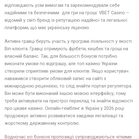
відповідають усім вимогам та зарекомендували себе
надійними та безпечними для гри на гроші. VBET Casino –
відомий у світі бренд із репутацією надійної та легальної
платформи, що має українську ліцензію.
Активні гравці беруть участь у програмі лояльності у якості
Віп-клієнта. Гравці отримують фрібети, кешбек та гроші на
власний баланс. Так, для більшості бонусів потрібно
виконати умови по відіграшу, але топ казино України
створили сприятливі умови для клієнтів. Якщо користувач
наважився створити обліковий запис на сайті з
міжнародною рецензією, то слід знайти портал регулятора.
Він може бути виконаний іншою мовою інтерфейсу, тому
треба активувати на пристрої переклад та знайти відомості
про цікаве казино. Онлайн-гемблінг в Україні у 2026 році
продовжує активно розвиватися завдяки легалізації та
жорсткому державному контролю.
Водночас усі бонусні пропозиції супроводжуються чіткими