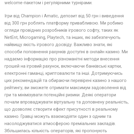
welcome-пакетом і регулярними турнірами.
Ігри від Champion і Amatic, депозит від 50 грн і виведення
від 300 грн роблять платформу привабливою. Ми робимо
огляди провідних розробників ігрового софту, таких як
NetEnt, Microgaming, Playtech, та інших, які забезпечують
найвищу якість ігрового досвіду. Важливо знати, які
способи поповнення рахунків доступні в онлайн казино. Ми
надаємо інформацію про різноманітні методи внесення
грошей на ігровий рахунок, включаючи банківські картки,
електронні гаманці, криптовалюти та інші. Дотримуючись
цих рекомендацій та обираючи перевірені казино з нашого
рейтингу, ви зможете отримати максимум задоволення від
гри та мінімізувати потенційні ризики. Деякі оператори
почали впроваджувати віртуальну та доповнену реальність,
що дозволяє створити ефект присутності в реальному
казино. Гравці можуть взаємодіяти один з одним та
насолоджуватися атмосферою преміальних закладів.
Збільшилась кількість операторів, які пропонують