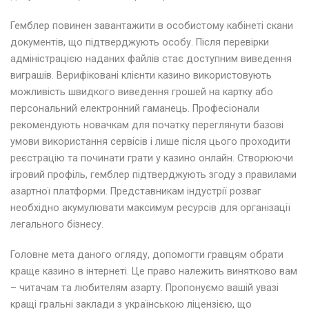
Гемблер повинен завантажити в особистому кабінеті скани
документів, що підтверджують особу. Після перевірки
адміністрацією наданих файлів стає доступним виведення
виграшів. Верифіковані клієнти казино використовують
можливість швидкого виведення грошей на картку або
персональний електронний гаманець. Професіонали
рекомендують новачкам для початку переглянути базові
умови використання сервісів і лише після цього проходити
реєстрацію та починати грати у казино онлайн. Створюючи
ігровий профіль, гемблер підтверджують згоду з правилами
азартної платформи. Представникам індустрії розваг
необхідно акумулювати максимум ресурсів для організації
легального бізнесу.
Головне мета даного огляду, допомогти гравцям обрати
краще казино в інтернеті. Це право належить винятково вам
– читачам та любителям азарту. Пропонуємо вашій увазі
кращі гральні заклади з українською ліцензією, що