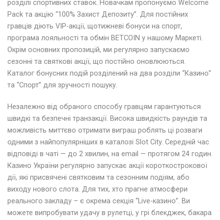
розділі спортивних ставок. Новачкам пропонуємо Welcome
Pack та акцію “100% Захист Депозиту”. Для постійних
гравців діють VIP-акції, щотижневі бонуси на спорт,
програма лояльності та обмін BETCOIN у нашому Маркеті.
Окрім основних пропозицій, ми регулярно запускаємо
сезонні та святкові акції, що постійно оновлюються.
Каталог бонусних подій розділений на два розділи “Казино”
та “Спорт” для зручності пошуку.
Незалежно від обраного способу гравцям гарантуються
швидкі та безпечні транзакції. Висока швидкість раундів та
можливість миттєво отримати виграш роблять ці розваги
одними з найпопулярніших в каталозі Slot City. Середній час
відповіді в чаті — до 2 хвилин, на email — протягом 24 годин.
Казино України регулярно запускає акції короткострокової
дії, які присвячені святковим та сезонним подіям, або
виходу нового слота. Для тих, хто прагне атмосфери
реального закладу – є окрема секція “Live-казино”. Ви
можете випробувати удачу в рулетці, у грі блекджек, бакара