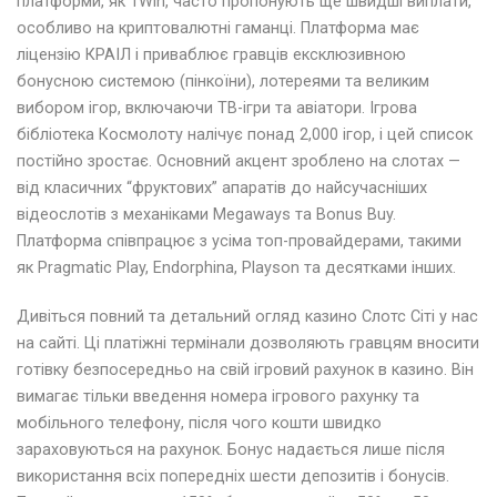
платформи, як 1Win, часто пропонують ще швидші виплати,
особливо на криптовалютні гаманці. Платформа має
ліцензію КРАІЛ і приваблює гравців ексклюзивною
бонусною системою (пінкоїни), лотереями та великим
вибором ігор, включаючи ТВ-ігри та авіатори. Ігрова
бібліотека Космолоту налічує понад 2,000 ігор, і цей список
постійно зростає. Основний акцент зроблено на слотах —
від класичних “фруктових” апаратів до найсучасніших
відеослотів з механіками Megaways та Bonus Buy.
Платформа співпрацює з усіма топ-провайдерами, такими
як Pragmatic Play, Endorphina, Playson та десятками інших.
Дивіться повний та детальний огляд казино Слотс Сіті у нас
на сайті. Ці платіжні термінали дозволяють гравцям вносити
готівку безпосередньо на свій ігровий рахунок в казино. Він
вимагає тільки введення номера ігрового рахунку та
мобільного телефону, після чого кошти швидко
зараховуються на рахунок. Бонус надається лише після
використання всіх попередніх шести депозитів і бонусів.