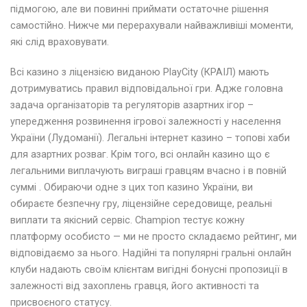
підмогою, але ви повинні приймати остаточне рішення
самостійно. Нижче ми перерахували найважливіші моменти,
які слід враховувати.
Всі казино з ліцензією виданою PlayCity (КРАІЛ) мають
дотримуватись правил відповідальної гри. Адже головна
задача організаторів та регуляторів азартних ігор –
упередження розвинення ігрової залежності у населення
України (Лудоманії). Легальні інтернет казино – топові хаби
для азартних розваг. Крім того, всі онлайн казино що є
легальними виплачують виграші гравцям вчасно і в повній
суммі . Обираючи одне з цих топ казино України, ви
обираєте безпечну гру, ліцензійне середовище, реальні
виплати та якісний сервіс. Champion тестує кожну
платформу особисто — ми не просто складаємо рейтинг, ми
відповідаємо за нього. Надійні та популярні гральні онлайн
клуби надають своїм клієнтам вигідні бонусні пропозиції в
залежності від захоплень гравця, його активності та
присвоєного статусу.