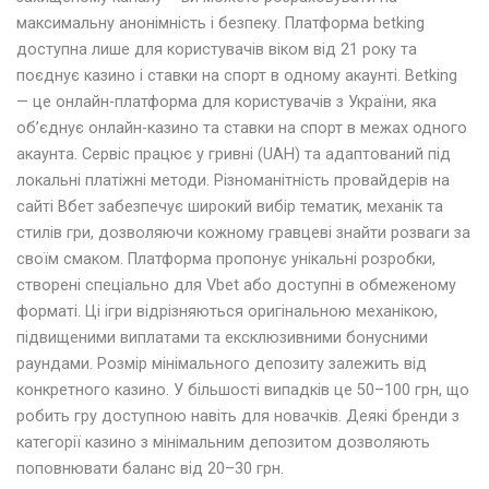
максимальну анонімність і безпеку. Платформа betking
доступна лише для користувачів віком від 21 року та
поєднує казино і ставки на спорт в одному акаунті. Betking
— це онлайн-платформа для користувачів з України, яка
об’єднує онлайн-казино та ставки на спорт в межах одного
акаунта. Сервіс працює у гривні (UAH) та адаптований під
локальні платіжні методи. Різноманітність провайдерів на
сайті Вбет забезпечує широкий вибір тематик, механік та
стилів гри, дозволяючи кожному гравцеві знайти розваги за
своїм смаком. Платформа пропонує унікальні розробки,
створені спеціально для Vbet або доступні в обмеженому
форматі. Ці ігри відрізняються оригінальною механікою,
підвищеними виплатами та ексклюзивними бонусними
раундами. Розмір мінімального депозиту залежить від
конкретного казино. У більшості випадків це 50–100 грн, що
робить гру доступною навіть для новачків. Деякі бренди з
категорії казино з мінімальним депозитом дозволяють
поповнювати баланс від 20–30 грн.