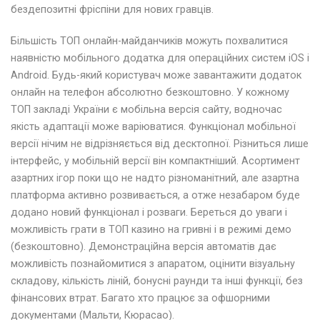
бездепозитні фріспіни для нових гравців.
Більшість ТОП онлайн-майданчиків можуть похвалитися
наявністю мобільного додатка для операційних систем iOS і
Android. Будь-який користувач може завантажити додаток
онлайн на телефон абсолютно безкоштовно. У кожному
ТОП закладі України є мобільна версія сайту, водночас
якість адаптації може варіюватися. Функціонал мобільної
версії нічим не відрізняється від десктопної. Різниться лише
інтерфейс, у мобільній версії він компактніший. Асортимент
азартних ігор поки що не надто різноманітний, але азартна
платформа активно розвивається, а отже незабаром буде
додано новий функціонал і розваги. Береться до уваги і
можливість грати в ТОП казино на гривні і в режимі демо
(безкоштовно). Демонстраційна версія автоматів дає
можливість познайомитися з апаратом, оцінити візуальну
складову, кількість ліній, бонусні раунди та інші функції, без
фінансових втрат. Багато хто працює за офшорними
документами (Мальти, Кюрасао).