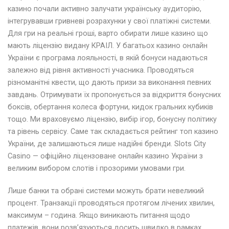
казино почали активно залучати українську аудиторію,
інтегрувавши гривневі розрахунки у свої платіжні системи.
Для гри на реальні гроші, варто обирати лише казино що
мають ліцензію видану КРАІЛ. У багатьох казино онлайн
України є програма лояльності, в якій бонуси надаються
залежно від рівня активності учасника. Проводяться
різноманітні квести, що дають призи за виконання певних
завдань. Отримувати їх пропонується за відкриття бонусних
боксів, обертання колеса фортуни, кидок гральних кубиків
тощо. Ми враховуємо ліцензію, вибір ігор, бонусну політику
та рівень сервісу. Саме так складається рейтинг топ казино
України, де залишаються лише надійні бренди. Slots City
Casino — офіційно ліцензоване онлайн казино України з
великим вибором слотів і прозорими умовами гри.
Лише банки та обрані системи можуть брати невеликий
процент. Транзакції проводяться протягом лічених хвилин,
максимум – година. Якщо виникають питання щодо
платежів, вони розв’язуються досить швидко в рамках