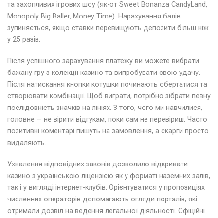
та захопливих ігрових шоу (як-от Sweet Bonanza CandyLand,
Monopoly Big Baller, Money Time). Нарахування балів
зупиняється, якщо ставки перевищують депозити більш ніж
у 25 разів.
Після успішного зарахування платежу ви можете вибрати
бажану гру з колекції казино та випробувати свою удачу.
Після натискання кнопки котушки починають обертатися та
створювати комбінації. Щоб виграти, потрібно зібрати певну
послідовність значків на лініях. З того, чого ми навчилися,
головне — не вірити відгукам, поки сам не перевіриш. Часто
позитивні коментарі пишуть на замовлення, а скарги просто
видаляють.
Ухвалення відповідних законів дозволило відкривати
казино з українською ліцензією як у форматі наземних залів,
так і у вигляді інтернет-клубів. Орієнтуватися у пропозиціях
численних операторів допомагають огляди порталів, які
отримали дозвіл на ведення легальної діяльності. Офіційні