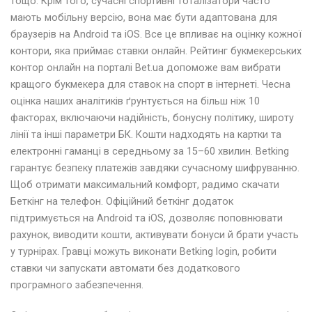
тощо. Крім того, сучасні спортивні тоталізатори часто
мають мобільну версію, вона має бути адаптована для
браузерів на Android та iOS. Все це впливає на оцінку кожної
контори, яка приймає ставки онлайн. Рейтинг букмекерських
контор онлайн на порталі Bet.ua допоможе вам вибрати
кращого букмекера для ставок на спорт в інтернеті. Чесна
оцінка наших аналітиків ґрунтується на більш ніж 10
факторах, включаючи надійність, бонусну політику, широту
лінії та інші параметри БК. Кошти надходять на картки та
електронні гаманці в середньому за 15–60 хвилин. Betking
гарантує безпеку платежів завдяки сучасному шифруванню.
Щоб отримати максимальний комфорт, радимо скачати
Беткінг на телефон. Офіційний беткінг додаток
підтримується на Android та iOS, дозволяє поповнювати
рахунок, виводити кошти, активувати бонуси й брати участь
у турнірах. Гравці можуть виконати Betking login, робити
ставки чи запускати автомати без додаткового
програмного забезпечення.