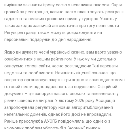
вирішили закінчити ігрову сесію з невеликим плюсом. Окрім
грошей за реєстрацію, казино часто влаштовують розіграші
гаджетів та великих грошових призів у турнірах. Участь у
таких заходах зазвичай автоматична при грі у певні слоти.
Регулярні гравці також можуть розраховувати на
персональні подарунки до дня народження.
Якщо ви шукаєте чесні українські казино, вам варто уважно
ознайомитися з нашим рейтингом. У ньому ми детально
описуємо топові сайти, чесно розглядаючи їхні переваги,
недоліки та особливості. Наявність ліцензії означає, що
оператор організовує азартні ігри згідно із законодавством і
готовий нести відповідальність за порушення. Офіційний
документ — це запорука вашого спокою та впевненості у
рівних шансах на виграш. У лютому 2026 року Асоціація
запропонувала регулятору новий алгоритмблокування
нелегальних доменів, однак його досі не впровадили.
Раніше пресслужба АУОГБ повідомляла, що однією з
ключових проблем уборотьбі з “чорним” ринком