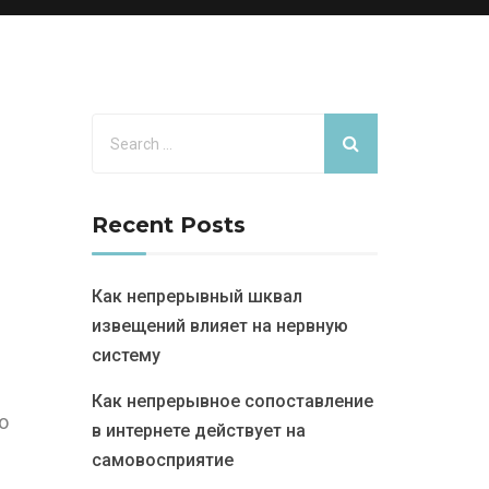
Recent Posts
Как непрерывный шквал
извещений влияет на нервную
систему
Как непрерывное сопоставление
о
в интернете действует на
самовосприятие