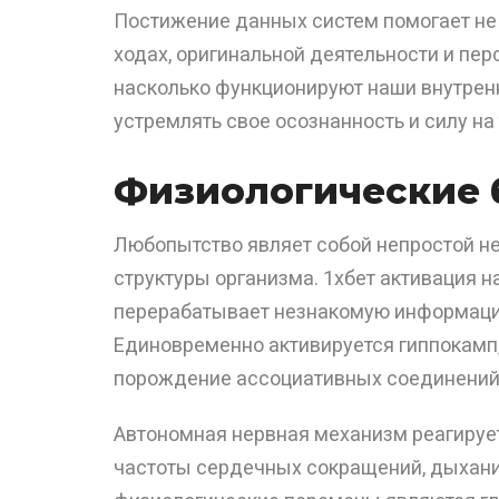
Постижение данных систем помогает не т
ходах, оригинальной деятельности и пе
насколько функционируют наши внутрен
устремлять свое осознанность и силу на 
Физиологические 
Любопытство являет собой непростой н
структуры организма. 1хбет активация н
перерабатывает незнакомую информацию
Единовременно активируется гиппокамп
порождение ассоциативных соединений
Автономная нервная механизм реагируе
частоты сердечных сокращений, дыхани