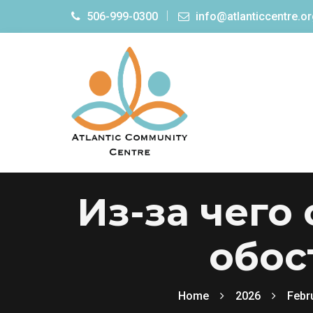
506-999-0300
info@atlanticcentre.o
Из-за чего
обос
Home
2026
Febr