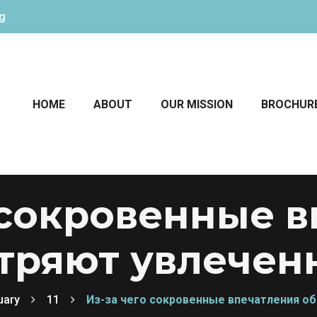
rg
HOME
ABOUT
OUR MISSION
BROCHUR
 сокровенные 
тряют увлечен
uary
11
Из-за чего сокровенные впечатления о