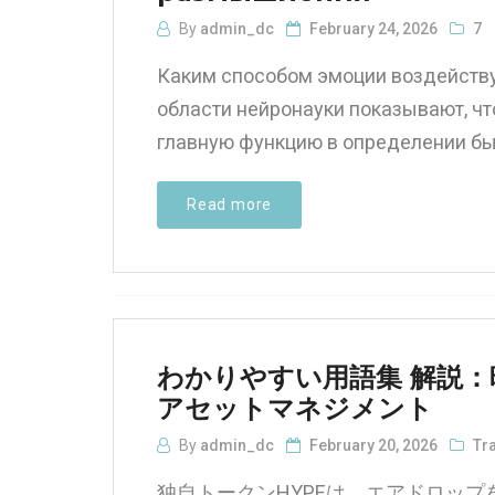
By
admin_dc
February 24, 2026
7
Каким способом эмоции воздейств
области нейронауки показывают, ч
главную функцию в определении быс
Read more
わかりやすい用語集 解説：
アセットマネジメント
By
admin_dc
February 20, 2026
Tr
独自トークンHYPEは、エアドロッ