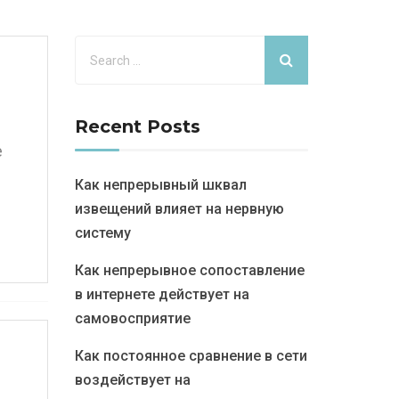
Recent Posts
e
Как непрерывный шквал
извещений влияет на нервную
систему
Как непрерывное сопоставление
в интернете действует на
самовосприятие
Как постоянное сравнение в сети
воздействует на