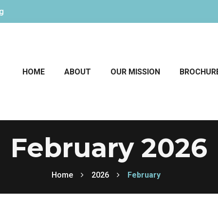
rg
HOME
ABOUT
OUR MISSION
BROCHUR
February 2026
Home
2026
February