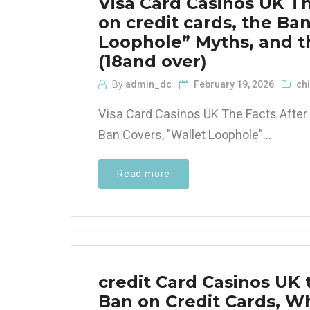
Visa Card Casinos UK T
on credit cards, the Ban
Loophole” Myths, and t
(18and over)
By
admin_dc
February 19, 2026
ch
Visa Card Casinos UK The Facts After t
Ban Covers, "Wallet Loophole"...
Read more
credit Card Casinos UK
Ban on Credit Cards, Wh