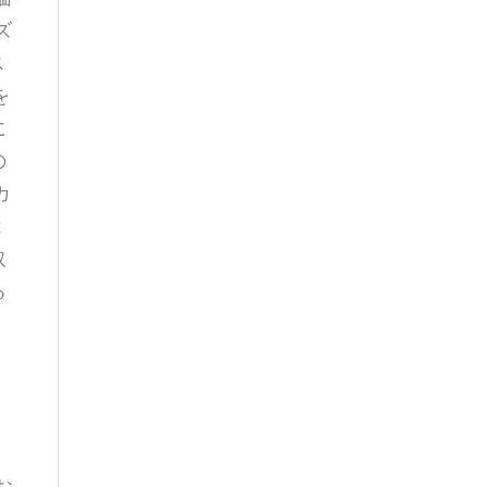
ズ
ス
を
に
の
カ
は
取
る
と
る
お