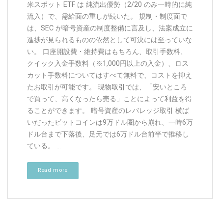
米スポット ETF は 純流出優勢（2/20 のみ一時的に純
流入）で、需給面の重しが続いた。 規制・制度面で
は、SEC が暗号資産の制度整備に言及し、法案成立に
進捗が見られるものの依然として可決には至っていな
い。 口座開設費・維持費はもちろん、取引手数料、
クイック入金手数料（※1,000円以上の入金）、ロス
カット手数料についてはすべて無料で、コストを抑え
たお取引が可能です。 現物取引では、「安いところ
で買って、高くなったら売る」ことによって利益を得
ることができます。 暗号資産のレバレッジ取引 横ば
いだったビットコインは9万ドル圏から崩れ、一時6万
ドル台まで下落後、足元では6万ドル台前半で推移し
ている。 ...
Read more