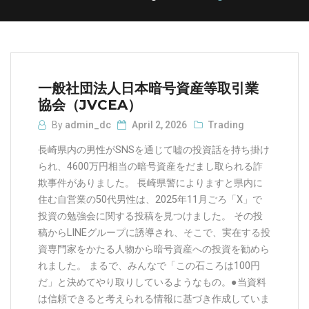
一般社団法人日本暗号資産等取引業
協会（JVCEA）
By
admin_dc
April 2, 2026
Trading
長崎県内の男性がSNSを通じて嘘の投資話を持ち掛け
られ、4600万円相当の暗号資産をだまし取られる詐
欺事件がありました。 長崎県警によりますと県内に
住む自営業の50代男性は、2025年11月ごろ「X」で
投資の勉強会に関する投稿を見つけました。 その投
稿からLINEグループに誘導され、そこで、実在する投
資専門家をかたる人物から暗号資産への投資を勧めら
れました。 まるで、みんなで「この石ころは100円
だ」と決めてやり取りしているようなもの。●当資料
は信頼できると考えられる情報に基づき作成していま