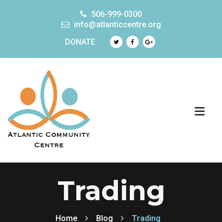
506-999-0300
info@atlanticcentre.org
DONATE
Trading
Home
Blog
Trading