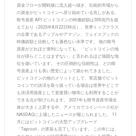
資金フローが開戦後に流入超へ傾き、伝統的市場から
の資金がビットコインへ戻り始めている兆しがある。
暗号資産 API ビットコインの時価総額は300兆円を超
えており（2025年8月22日時点）、世界トップクラス
の企業であるアップルやアマゾン、フェイスブックの
時価総額と比較しても遜色ない水準です。 他の暗号
資産がどれほど便利になっても、「ビットコインの地
位が揺らぐことはまずない」と言われるほど強固な地
位を築いています。 その圧倒的な信頼性は、どの暗
号資産よりも長い歴史によって築かれてきました。
ビットコインの他のメリットとして、実店舗でビット
コインでの決済を取り扱っている場合は世界中どこで
も決済用資産として直接買い物等にも利用することが
できる点が挙げられます。 2021年も暗号資産市場全
体が大きく上昇する中、アメリカでコインベース社が
NASDAQに上場したニュースが報じられました。 11
月にはビットコインの大型アップグレード
「Taproot」の実装も完了しています。 この年には、