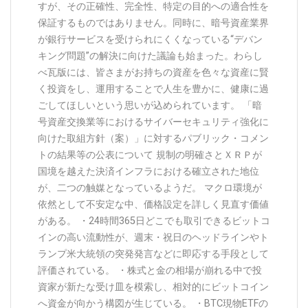
すが、その正確性、完全性、特定の目的への適合性を
保証するものではありません。同時に、暗号資産業界
が銀行サービスを受けられにくくなっている“デバン
キング問題”の解決に向けた議論も始まった。わらし
べ瓦版には、皆さまがお持ちの資産を色々な資産に賢
く投資をし、運用することで人生を豊かに、健康に過
ごしてほしいという思いが込められています。 「暗
号資産交換業等におけるサイバーセキュリティ強化に
向けた取組方針（案）」に対するパブリック・コメン
トの結果等の公表について 規制の明確さとＸＲＰが
国境を越えた決済インフラにおける確立された地位
が、二つの触媒となっているようだ。 マクロ環境が
依然として不安定な中、価格設定を詳しく見直す価値
がある。 ・24時間365日どこでも取引できるビットコ
インの高い流動性が、週末・祝日のヘッドラインやト
ランプ米大統領の突発発言などに即応する手段として
評価されている。 ・株式と金の相場が崩れる中で投
資家が新たな受け皿を模索し、相対的にビットコイン
へ資金が向かう構図が生じている。 ・BTC現物ETFの