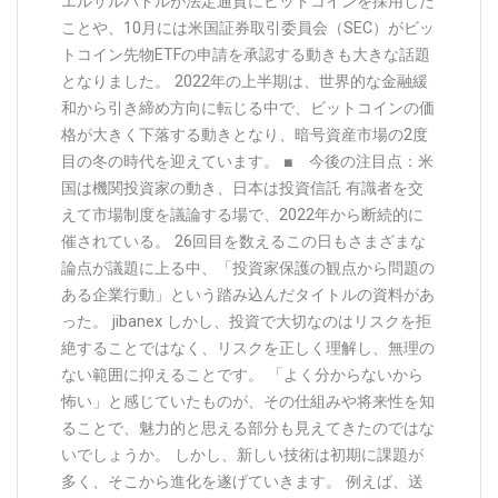
エルサルバドルが法定通貨にビットコインを採用した
ことや、10月には米国証券取引委員会（SEC）がビッ
トコイン先物ETFの申請を承認する動きも大きな話題
となりました。 2022年の上半期は、世界的な金融緩
和から引き締め方向に転じる中で、ビットコインの価
格が大きく下落する動きとなり、暗号資産市場の2度
目の冬の時代を迎えています。 ■ 今後の注目点：米
国は機関投資家の動き、日本は投資信託 有識者を交
えて市場制度を議論する場で、2022年から断続的に
催されている。 26回目を数えるこの日もさまざまな
論点が議題に上る中、「投資家保護の観点から問題の
ある企業行動」という踏み込んだタイトルの資料があ
った。 jibanex しかし、投資で大切なのはリスクを拒
絶することではなく、リスクを正しく理解し、無理の
ない範囲に抑えることです。 「よく分からないから
怖い」と感じていたものが、その仕組みや将来性を知
ることで、魅力的と思える部分も見えてきたのではな
いでしょうか。 しかし、新しい技術は初期に課題が
多く、そこから進化を遂げていきます。 例えば、送