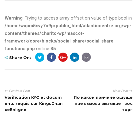
Warning
: Trying to access array offset on value of type bool in
/home/wxpm5svy7o9p/public_html/atlanticcentre.org/wp-
content/themes/charito-wp/mascot-
framework/core/blocks/social-share/social-share-
functions.php
on line
35
Share On:
Previous Post
Next Post
Vérification KYC et docum
По какой причине ощуще
ents requis sur KingsChan
ние вызова вызывает вос
ceEnligne
торг