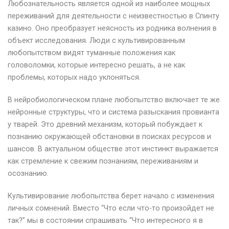
Любознательность является одной из наиболее мощных
переживаний для деятельности с неизвестностью в Спинту
казино. Оно преобразует неясность из родника волнения в
объект исследования. Люди с культивированным
любопытством видят туманные положения как
головоломки, которые интересно решать, а не как
проблемы, которых надо уклоняться.
В нейробиологическом плане любопытство включает те же
нейронные структуры, что и система разыскания провианта
у тварей. Это древний механизм, который побуждает к
познанию окружающей обстановки в поисках ресурсов и
шансов. В актуальном обществе этот инстинкт выражается
как стремление к свежим познаниям, переживаниям и
осознанию.
Культивирование любопытства берет начало с изменения
личных сомнений. Вместо “Что если что-то произойдет не
так?” мы в состоянии спрашивать “Что интересного я в