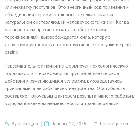
или нехватку поступков. Это энергичный ход признания и
объединения переживательного переживания как
натуральной составляющей человеческого жизни. Когда
мы перестаем противостоять с собственными
переживаниями, высвобождается сила, которую
допустимо устремить на конструктивные поступки в spinto
casino.
Переживательное принятие формирует психологическую
подвижность – возможность приспосабливать свое
действия к изменяющимся условиям, руководствуясь
принципами, а не избеганием неудобства. Эта гибкость
составляет ключевым фактором результативного работы в
мире, наполненном неизвестности и трансформаций.
By
admin_dc
January 27, 2026
Uncategorized