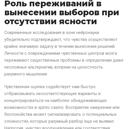
Роль переживаний в
вынесении выборов при
отсутствии ясности
Современные исследования в зоне нейронауки
убедительно подтверждают, что чувства осуществляют
крайне значимую задачу в течении вынесения решений.
Личности с повреждениями чувственных центров мозга
переживают существенные проблемы в определении даже
несложных альтернатив, вопреки на целостность
разумного мышления.
Чувственная оценка содействует нам быстро
отбраковывать несоответствующие варианты и
концентрироваться на наиболее обнадеживающих
возможностях в spinto casino. Восприятие омерзения или
беспокойства может сигнализировать о потенциальных
сложностях, которые разумный разбор еще не выявил.
Напротив, чувство воодушевления или соответствия