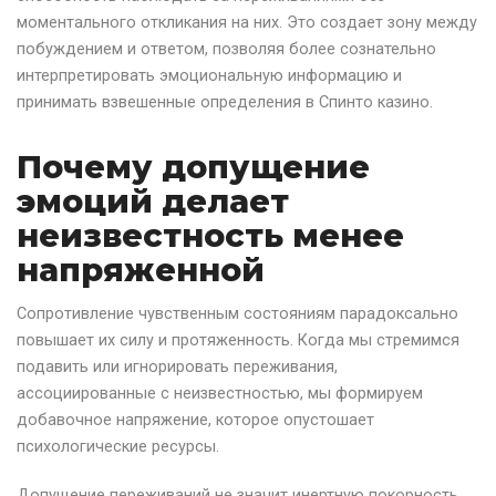
моментального откликания на них. Это создает зону между
побуждением и ответом, позволяя более сознательно
интерпретировать эмоциональную информацию и
принимать взвешенные определения в Спинто казино.
Почему допущение
эмоций делает
неизвестность менее
напряженной
Сопротивление чувственным состояниям парадоксально
повышает их силу и протяженность. Когда мы стремимся
подавить или игнорировать переживания,
ассоциированные с неизвестностью, мы формируем
добавочное напряжение, которое опустошает
психологические ресурсы.
Допущение переживаний не значит инертную покорность