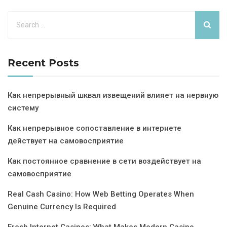
Recent Posts
Как непрерывный шквал извещений влияет на нервную
систему
Как непрерывное сопоставление в интернете
действует на самовосприятие
Как постоянное сравнение в сети воздействует на
самовосприятие
Real Cash Casino: How Web Betting Operates When
Genuine Currency Is Required
Fresh Internet Casinos: What Makes Modern Casino