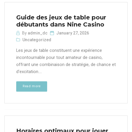
Guide des jeux de table pour
débutants dans Nine Casino
By
admin_dc
January 27, 2026
Uncategorized
Les jeux de table constituent une expérience
incontournable pour tout amateur de casino,
offrant une combinaison de stratégie, de chance et
d'excitation....
Read more
Horaires optimaux pour jouer