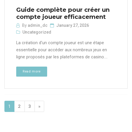
Guide complète pour créer un
compte joueur efficacement
By
admin_dc
January 27, 2026
Uncategorized
La création d'un compte joueur est une étape
essentielle pour accéder aux nombreux jeux en
ligne proposés par les plateformes de casino....
Read more
1
2
3
»