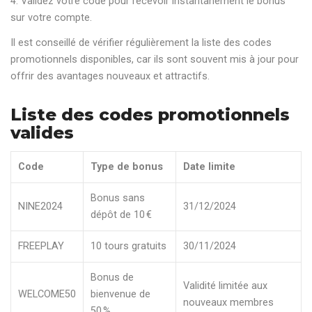
Validez votre code pour recevoir instantanément le bonus
sur votre compte.
Il est conseillé de vérifier régulièrement la liste des codes
promotionnels disponibles, car ils sont souvent mis à jour pour
offrir des avantages nouveaux et attractifs.
Liste des codes promotionnels
valides
Code
Type de bonus
Date limite
Bonus sans
NINE2024
31/12/2024
dépôt de 10 €
FREEPLAY
10 tours gratuits
30/11/2024
Bonus de
Validité limitée aux
WELCOME50
bienvenue de
nouveaux membres
50 %