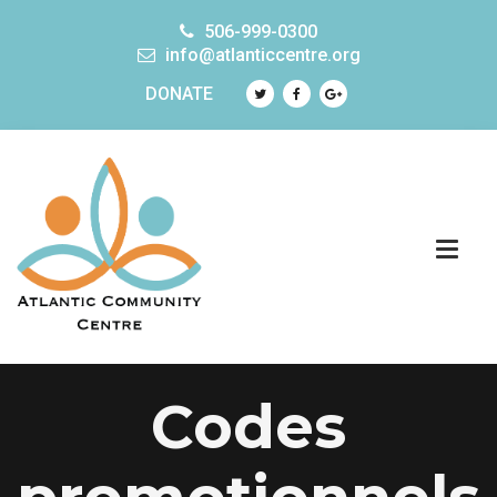
506-999-0300
info@atlanticcentre.org
DONATE
Codes