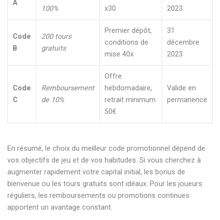
A
100%
x30
2023
Premier dépôt,
31
Code
200 tours
conditions de
décembre
B
gratuits
mise 40x
2023
Offre
Code
Remboursement
hebdomadaire,
Valide en
C
de 10%
retrait minimum
permanence
50€
En résumé, le choix du meilleur code promotionnel dépend de
vos objectifs de jeu et de vos habitudes. Si vous cherchez à
augmenter rapidement votre capital initial, les bonus de
bienvenue ou les tours gratuits sont idéaux. Pour les joueurs
réguliers, les remboursements ou promotions continues
apportent un avantage constant.