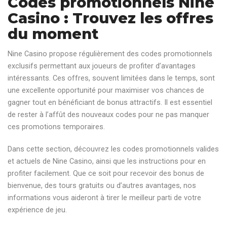
Codes promotionnels Nine
Casino : Trouvez les offres
du moment
Nine Casino propose régulièrement des codes promotionnels
exclusifs permettant aux joueurs de profiter d’avantages
intéressants. Ces offres, souvent limitées dans le temps, sont
une excellente opportunité pour maximiser vos chances de
gagner tout en bénéficiant de bonus attractifs. Il est essentiel
de rester à l’affût des nouveaux codes pour ne pas manquer
ces promotions temporaires.
Dans cette section, découvrez les codes promotionnels valides
et actuels de Nine Casino, ainsi que les instructions pour en
profiter facilement. Que ce soit pour recevoir des bonus de
bienvenue, des tours gratuits ou d’autres avantages, nos
informations vous aideront à tirer le meilleur parti de votre
expérience de jeu.