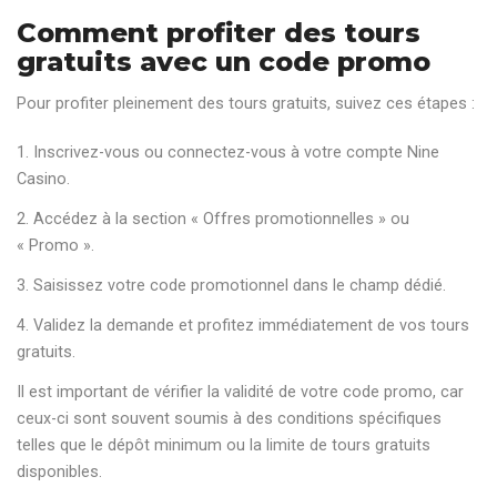
Comment profiter des tours
gratuits avec un code promo
Pour profiter pleinement des tours gratuits, suivez ces étapes :
Inscrivez-vous ou connectez-vous à votre compte Nine
Casino.
Accédez à la section « Offres promotionnelles » ou
« Promo ».
Saisissez votre code promotionnel dans le champ dédié.
Validez la demande et profitez immédiatement de vos tours
gratuits.
Il est important de vérifier la validité de votre code promo, car
ceux-ci sont souvent soumis à des conditions spécifiques
telles que le dépôt minimum ou la limite de tours gratuits
disponibles.