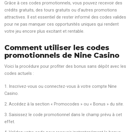
Grâce à ces codes promotionnels, vous pouvez recevoir des
crédits gratuits, des tours gratuits ou d’autres promotions
attractives. Il est essentiel de rester informé des codes valides
pour ne pas manquer ces opportunités uniques qui rendent
votre jeu encore plus excitant et rentable.
Comment utiliser les codes
promotionnels de Nine Casino
Voici la procédure pour profiter des bonus sans dépôt avec les
codes actuels :
Inscrivez-vous ou connectez-vous à votre compte Nine
Casino.
Accédez à la section « Promocodes » ou « Bonus » du site.
Saisissez le code promotionnel dans le champ prévu à cet
effet.