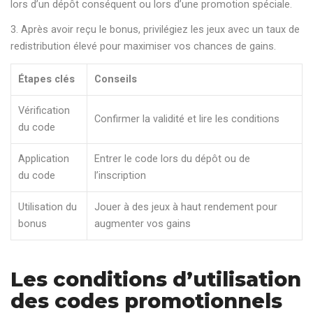
lors d’un dépôt conséquent ou lors d’une promotion spéciale.
Après avoir reçu le bonus, privilégiez les jeux avec un taux de
redistribution élevé pour maximiser vos chances de gains.
Étapes clés
Conseils
Vérification
Confirmer la validité et lire les conditions
du code
Application
Entrer le code lors du dépôt ou de
du code
l’inscription
Utilisation du
Jouer à des jeux à haut rendement pour
bonus
augmenter vos gains
Les conditions d’utilisation
des codes promotionnels