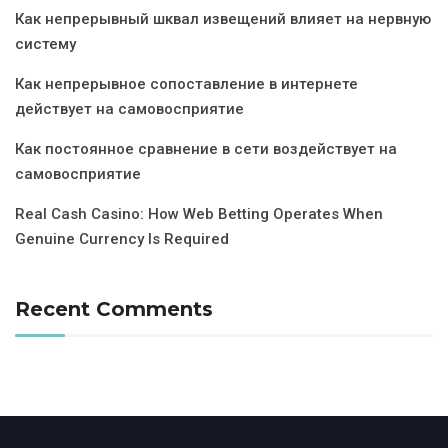
Как непрерывный шквал извещений влияет на нервную
систему
Как непрерывное сопоставление в интернете
действует на самовосприятие
Как постоянное сравнение в сети воздействует на
самовосприятие
Real Cash Casino: How Web Betting Operates When
Genuine Currency Is Required
Recent Comments