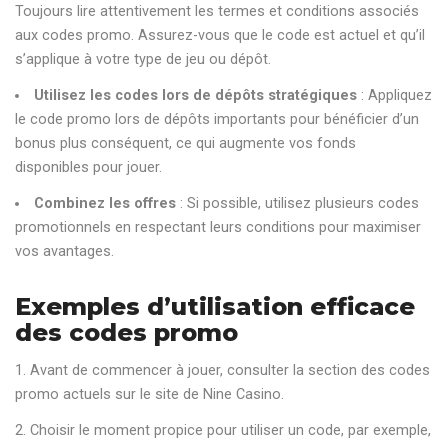
Toujours lire attentivement les termes et conditions associés
aux codes promo. Assurez-vous que le code est actuel et qu’il
s’applique à votre type de jeu ou dépôt.
Utilisez les codes lors de dépôts stratégiques
: Appliquez
le code promo lors de dépôts importants pour bénéficier d’un
bonus plus conséquent, ce qui augmente vos fonds
disponibles pour jouer.
Combinez les offres
: Si possible, utilisez plusieurs codes
promotionnels en respectant leurs conditions pour maximiser
vos avantages.
Exemples d’utilisation efficace
des codes promo
Avant de commencer à jouer, consulter la section des codes
promo actuels sur le site de Nine Casino.
Choisir le moment propice pour utiliser un code, par exemple,