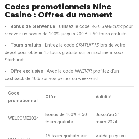
Codes promotionnels Nine
Casino : Offres du moment
Bonus de bienvenue :
Utilisez le code
WELCOME2024
pour
recevoir un bonus de 100% jusqu’à 200 € + 50 tours gratuits.
Tours gratuits :
Entrez le code
GRATUIT15
lors de votre
dépôt pour obtenir 15 tours gratuits sur la machine à sous
Starburst.
Offre exclusive :
Avec le code
NINEVIP
, profitez d’un
cashback de 10% sur vos pertes du week-end.
Code
Offre
Validité
promotionnel
Bonus de 100% + 50
Jusqu’au 31
WELCOME2024
tours gratuits
mars 2024
15 tours gratuits sur
Valide jusqu’au