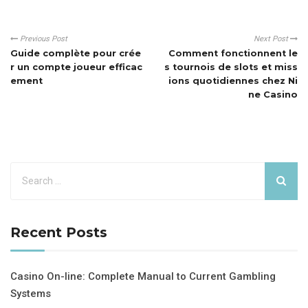
Previous Post
Next Post
Guide complète pour crée
Comment fonctionnent le
r un compte joueur efficac
s tournois de slots et miss
ement
ions quotidiennes chez Ni
ne Casino
Recent Posts
Casino On-line: Complete Manual to Current Gambling
Systems