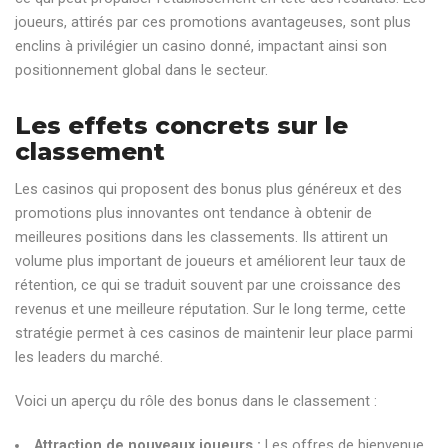
joueurs, attirés par ces promotions avantageuses, sont plus
enclins à privilégier un casino donné, impactant ainsi son
positionnement global dans le secteur.
Les effets concrets sur le
classement
Les casinos qui proposent des bonus plus généreux et des
promotions plus innovantes ont tendance à obtenir de
meilleures positions dans les classements. Ils attirent un
volume plus important de joueurs et améliorent leur taux de
rétention, ce qui se traduit souvent par une croissance des
revenus et une meilleure réputation. Sur le long terme, cette
stratégie permet à ces casinos de maintenir leur place parmi
les leaders du marché.
Voici un aperçu du rôle des bonus dans le classement :
Attraction de nouveaux joueurs :
Les offres de bienvenue