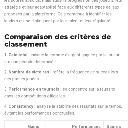
les scores absolus, mais aussi la progression des joueurs, leur
stratégie et leur adaptabilité face aux différents types de jeux
proposés par la plateforme. Cela contribue à identifier les
leaders qui se distinguent par leur talent et leur régularité.
Comparaison des critères de
classement
Gain total :
indique la somme d’argent gagnée par le joueur
sur une période déterminée.
Nombre de victoires :
reflète la fréquence de succès lors
des parties jouées.
Performance en tournois :
se concentre sur la réussite
dans les compétitions officielles.
Consistency :
analyse la stabilité des résultats sur le temps,
évitant les performances ponctuelles.
Gains
Performances
Scores