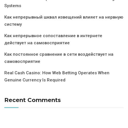
Systems
Как непрерывный шквал извещений влияет на нервную
систему
Как непрерывное сопоставление в интернете
действует на самовосприятие
Как постоянное сравнение в сети воздействует на
самовосприятие
Real Cash Casino: How Web Betting Operates When
Genuine Currency Is Required
Recent Comments