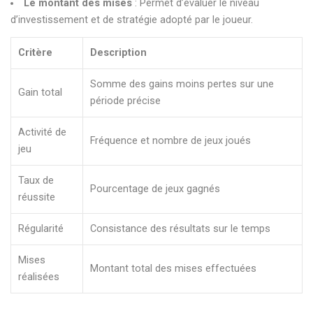
Le montant des mises
: Permet d’évaluer le niveau
d’investissement et de stratégie adopté par le joueur.
Critère
Description
Somme des gains moins pertes sur une
Gain total
période précise
Activité de
Fréquence et nombre de jeux joués
jeu
Taux de
Pourcentage de jeux gagnés
réussite
Régularité
Consistance des résultats sur le temps
Mises
Montant total des mises effectuées
réalisées