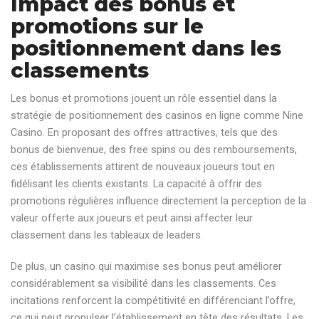
Impact des bonus et
promotions sur le
positionnement dans les
classements
Les bonus et promotions jouent un rôle essentiel dans la
stratégie de positionnement des casinos en ligne comme Nine
Casino. En proposant des offres attractives, tels que des
bonus de bienvenue, des free spins ou des remboursements,
ces établissements attirent de nouveaux joueurs tout en
fidélisant les clients existants. La capacité à offrir des
promotions régulières influence directement la perception de la
valeur offerte aux joueurs et peut ainsi affecter leur
classement dans les tableaux de leaders.
De plus, un casino qui maximise ses bonus peut améliorer
considérablement sa visibilité dans les classements. Ces
incitations renforcent la compétitivité en différenciant l’offre,
ce qui peut propulser l’établissement en tête des résultats. Les