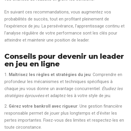
En suivant ces recommandations, vous augmentez vos
probabilités de succès, tout en profitant pleinement de
l’expérience de jeu. La persévérance, l’apprentissage continu et
l’analyse régulière de votre performance sont les clés pour
atteindre et maintenir une position de leader.
Conseils pour devenir un leader
en jeu en ligne
Maîtrisez les règles et stratégies du jeu
: Comprendre en
profondeur les mécanismes et techniques spécifiques à
chaque jeu vous donne un avantage concurrentiel.
Étudiez les
stratégies éprouvées
et adaptez-les à votre style de jeu.
Gérez votre bankroll avec rigueur
: Une gestion financière
responsable permet de jouer plus longtemps et d’éviter les
pertes importantes. Fixez-vous des limites et respectez-les en
toute circonstance.