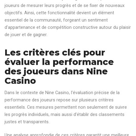
joueurs de mesurer leurs progrès et de se fixer de nouveaux
objectifs. Ainsi, cette fonctionnalité devient un élément
essentiel de la communauté, forgeant un sentiment
d’appartenance et de compétition constructive autour du plaisir
de jouer et de gagner.
Les critères clés pour
évaluer la performance
des joueurs dans Nine
Casino
Dans le contexte de Nine Casino, l’évaluation précise de la
performance des joueurs repose sur plusieurs critères
essentiels. Ces mesures permettent non seulement de suivre
les progrès individuels, mais aussi d’établir des classements
justes et transparents.
Une analyse approfondie de ces critères garantit une meilleure