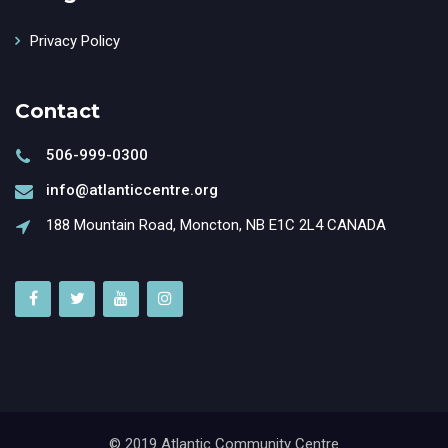
Privacy Policy
Contact
506-999-0300
info@atlanticcentre.org
188 Mountain Road, Moncton, NB E1C 2L4 CANADA
© 2019 Atlantic Community Centre