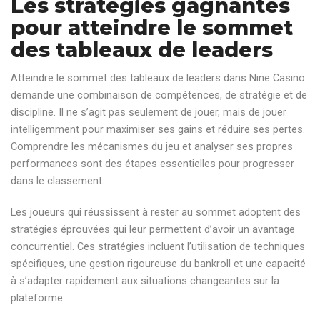
Les stratégies gagnantes
pour atteindre le sommet
des tableaux de leaders
Atteindre le sommet des tableaux de leaders dans Nine Casino
demande une combinaison de compétences, de stratégie et de
discipline. Il ne s’agit pas seulement de jouer, mais de jouer
intelligemment pour maximiser ses gains et réduire ses pertes.
Comprendre les mécanismes du jeu et analyser ses propres
performances sont des étapes essentielles pour progresser
dans le classement.
Les joueurs qui réussissent à rester au sommet adoptent des
stratégies éprouvées qui leur permettent d’avoir un avantage
concurrentiel. Ces stratégies incluent l’utilisation de techniques
spécifiques, une gestion rigoureuse du bankroll et une capacité
à s’adapter rapidement aux situations changeantes sur la
plateforme.