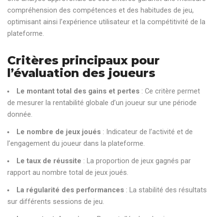
compréhension des compétences et des habitudes de jeu,
optimisant ainsi l’expérience utilisateur et la compétitivité de la
plateforme.
Critères principaux pour
l’évaluation des joueurs
Le montant total des gains et pertes
: Ce critère permet
de mesurer la rentabilité globale d’un joueur sur une période
donnée.
Le nombre de jeux joués
: Indicateur de l’activité et de
l’engagement du joueur dans la plateforme.
Le taux de réussite
: La proportion de jeux gagnés par
rapport au nombre total de jeux joués.
La régularité des performances
: La stabilité des résultats
sur différents sessions de jeu.