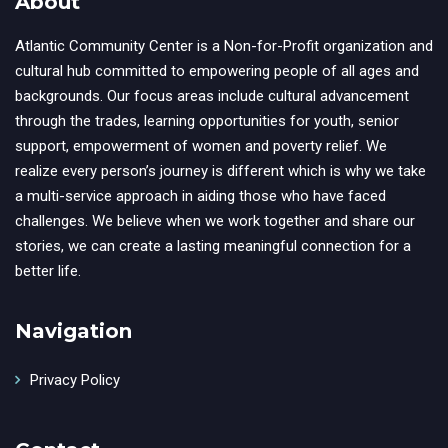
About
Atlantic Community Center is a Non-for-Profit organization and
cultural hub committed to empowering people of all ages and
backgrounds. Our focus areas include cultural advancement
through the trades, learning opportunities for youth, senior
support, empowerment of women and poverty relief. We
realize every person’s journey is different which is why we take
a multi-service approach in aiding those who have faced
challenges. We believe when we work together and share our
stories, we can create a lasting meaningful connection for a
better life.
Navigation
Privacy Policy