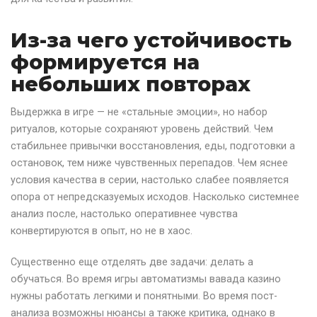
Из-за чего устойчивость
формируется на
небольших повторах
Выдержка в игре — не «стальные эмоции», но набор
ритуалов, которые сохраняют уровень действий. Чем
стабильнее привычки восстановления, еды, подготовки а
остановок, тем ниже чувственных перепадов. Чем яснее
условия качества в серии, настолько слабее появляется
опора от непредсказуемых исходов. Насколько системнее
анализ после, настолько оперативнее чувства
конвертируются в опыт, но не в хаос.
Существенно еще отделять две задачи: делать а
обучаться. Во время игры автоматизмы вавада казино
нужны работать легкими и понятными. Во время пост-
анализа возможны нюансы а также критика, однако в