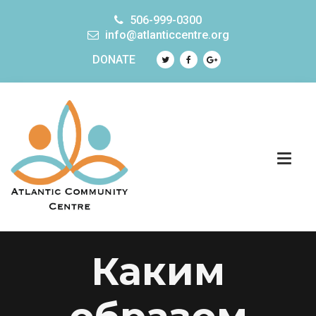
506-999-0300
info@atlanticcentre.org
DONATE
Каким