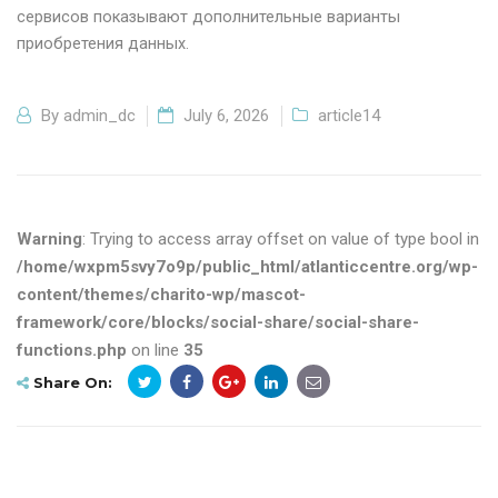
сервисов показывают дополнительные варианты
приобретения данных.
By
admin_dc
July 6, 2026
article14
Warning
: Trying to access array offset on value of type bool in
/home/wxpm5svy7o9p/public_html/atlanticcentre.org/wp-
content/themes/charito-wp/mascot-
framework/core/blocks/social-share/social-share-
functions.php
on line
35
Share On: