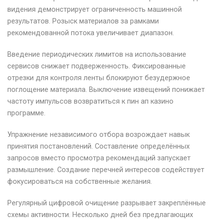
видения демонстрирует ограниченность машинной
результатов. Розыск материалов за рамками
рекомендованной потока увеличивает диапазон.
Введение периодических лимитов на использование
сервисов снижает подверженность. Фиксированные
отрезки для контроля ленты блокируют безудержное
поглощение материала. Выключение извещений понижает
частоту импульсов возвратиться к пин ап казино
программе.
Упражнение независимого отбора возрождает навык
принятия постановлений. Составление определённых
запросов вместо просмотра рекомендаций запускает
размышление. Создание перечней интересов содействует
фокусироваться на собственные желания.
Регулярный цифровой очищение разрывает закреплённые
схемы активности. Несколько дней без предлагающих