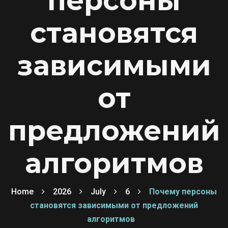
персоны
становятся
зависимыми
от
предложений
алгоритмов
Home
2026
July
6
Почему персоны
становятся зависимыми от предложений
алгоритмов