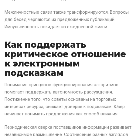
Межличностные связи также трансформируются. Вопросы
для бесед черпаются из предложенных публикаций.
Импульсивность покидает из ежедневной жизни.
Как поддержать
критическое отношение
к электронным
подсказкам
Понимание принципов функционирования алгоритмов
помогает поддержать автономность рассуждения.
Постижение того, что советы основаны на торговых
интересах ресурса, снижает доверие к подсказкам. Юзер
начинает понимать предложения как способ влияния.
Периодическая сверка поставщиков информации развивает
независимое размышление. Соотнесение разных взглядов