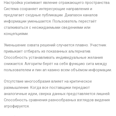
Настройка усиливает явление отражающего пространства.
Система сохраняет интересующие направления и
предлагает сходные публикации. Диапазон каналов
информации уменьшается. Пользователь перестаёт
сталкиваться с неожидаемыми сведениями или
концепциями.
Уменьшение охвата решений случается плавно. Участник
привыкает отбирать из показанных альтернатив.
Способность устанавливать индивидуальные желания
снижается. Алгоритм берёт на себя функцию сита между
пользователем и пин ап казино всем объёмом информации.
Отсутствие многообразия влияет на критическое
размышление. Когда все поставщики передают
аналогичные идеи, сверка данных представляется лишней.
Способность сравнения разнообразных взглядов видения
атрофируется.