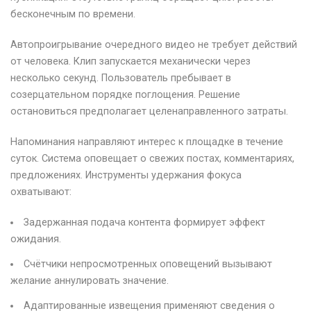
бесконечным по времени.
Автопроигрывание очередного видео не требует действий
от человека. Клип запускается механически через
несколько секунд. Пользователь пребывает в
созерцательном порядке поглощения. Решение
остановиться предполагает целенаправленного затраты.
Напоминания направляют интерес к площадке в течение
суток. Система оповещает о свежих постах, комментариях,
предложениях. Инструменты удержания фокуса
охватывают:
Задержанная подача контента формирует эффект
ожидания.
Счётчики непросмотренных оповещений вызывают
желание аннулировать значение.
Адаптированные извещения применяют сведения о