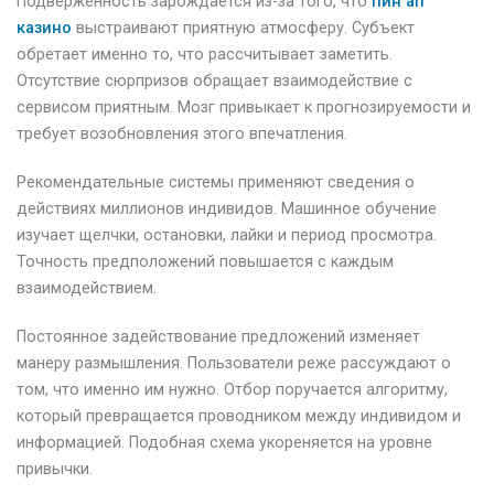
Подверженность зарождается из-за того, что
пин ап
казино
выстраивают приятную атмосферу. Субъект
обретает именно то, что рассчитывает заметить.
Отсутствие сюрпризов обращает взаимодействие с
сервисом приятным. Мозг привыкает к прогнозируемости и
требует возобновления этого впечатления.
Рекомендательные системы применяют сведения о
действиях миллионов индивидов. Машинное обучение
изучает щелчки, остановки, лайки и период просмотра.
Точность предположений повышается с каждым
взаимодействием.
Постоянное задействование предложений изменяет
манеру размышления. Пользователи реже рассуждают о
том, что именно им нужно. Отбор поручается алгоритму,
который превращается проводником между индивидом и
информацией. Подобная схема укореняется на уровне
привычки.