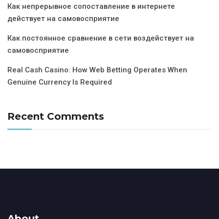
Как непрерывное сопоставление в интернете
действует на самовосприятие
Как постоянное сравнение в сети воздействует на
самовосприятие
Real Cash Casino: How Web Betting Operates When
Genuine Currency Is Required
Recent Comments
About