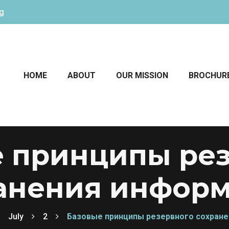
rg
HOME
ABOUT
OUR MISSION
BROCHUR
 принципы ре
анения инфор
July
2
Базовые принципы резервного сохран