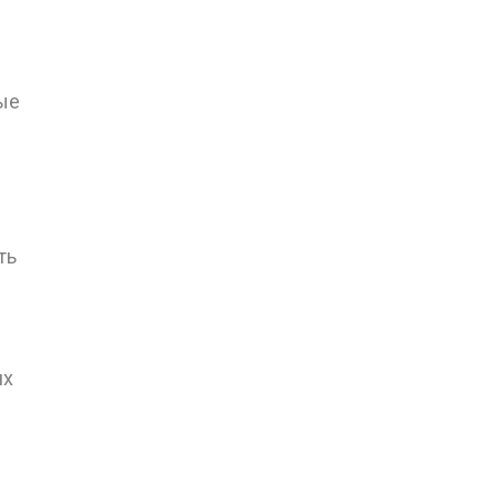
ые
ть
их