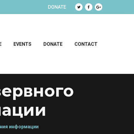
DONATE
E
EVENTS
DONATE
CONTACT
зервного
мации
ения информации