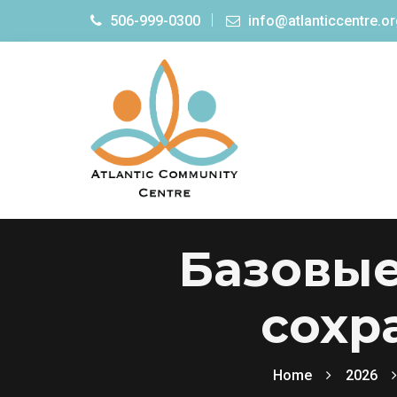
506-999-0300
info@atlanticcentre.o
Базовые
сохр
Home
2026