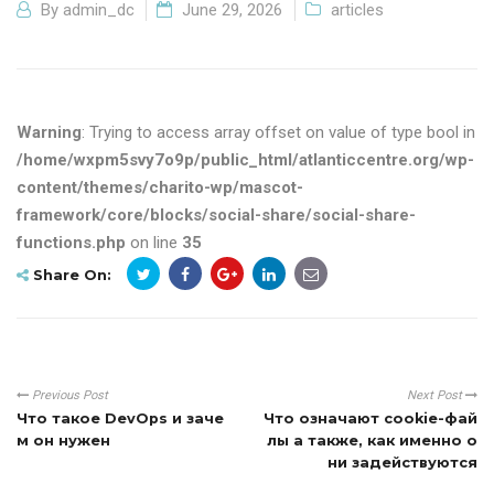
By
admin_dc
June 29, 2026
articles
Warning
: Trying to access array offset on value of type bool in
/home/wxpm5svy7o9p/public_html/atlanticcentre.org/wp-
content/themes/charito-wp/mascot-
framework/core/blocks/social-share/social-share-
functions.php
on line
35
Share On:
Previous Post
Next Post
Что такое DevOps и заче
Что означают cookie-фай
м он нужен
лы а также, как именно о
ни задействуются