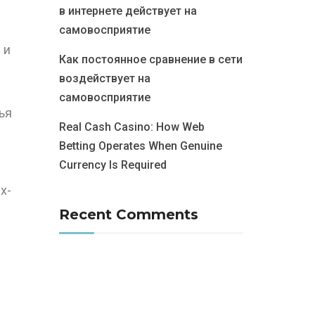
в интернете действует на
самовосприятие
 и
Как постоянное сравнение в сети
воздействует на
самовосприятие
ья
Real Cash Casino: How Web
Betting Operates When Genuine
Currency Is Required
х-
Recent Comments