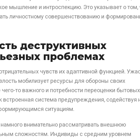
ое мышление и интроспекцию. Это указывает о том, 
вать личностному совершенствованию и формирова
сть деструктивных
ерьезных проблемах
отрицательных чувств их адаптивной функцией. Ужа
 злость мобилизует ресурсы для обороны своих
те чего-то важного и потребности переоценки бытовых
к встроенная система предупреждения, содействуя 
сформирующимся ситуациям.
ас намного внимательно рассматривать внешнюю
альным сложностям. Индивиды с средним уровнем