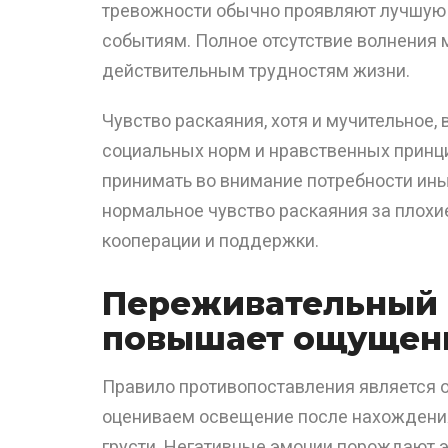
тревожности обычно проявляют лучшую 
событиям. Полное отсутствие волнения 
действительным трудностям жизни.
Чувство раскаяния, хотя и мучительное
социальных норм и нравственных принци
принимать во внимание потребности ин
нормальное чувство раскаяния за плохи
кооперации и поддержки.
Переживательный р
повышает ощущен
Правило противопоставления является 
оцениваем освещение после нахождения 
грусти. Негативные эмоции порождают э