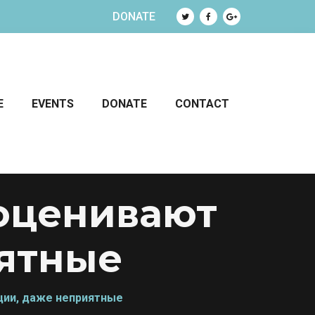
DONATE
E
EVENTS
DONATE
CONTACT
оценивают
иятные
ции, даже неприятные