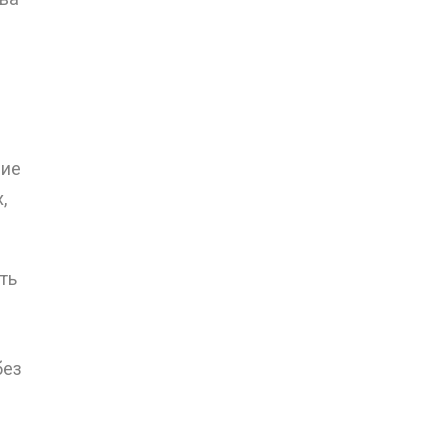
ние
,
ть
без