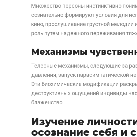
Множество персоны инстинктивно понима
сознательно формируют условия для ис
кино, прослушивание грустной мелодии
роль путем надежного переживания тяже
Механизмы чувствен
Телесные механизмы, следующие за раз
давления, запуск парасимпатической не
Эти биохимические модификации раскры
деструктивных ощущений индивиды част
блаженство.
Изучение личности
осознание себя и 