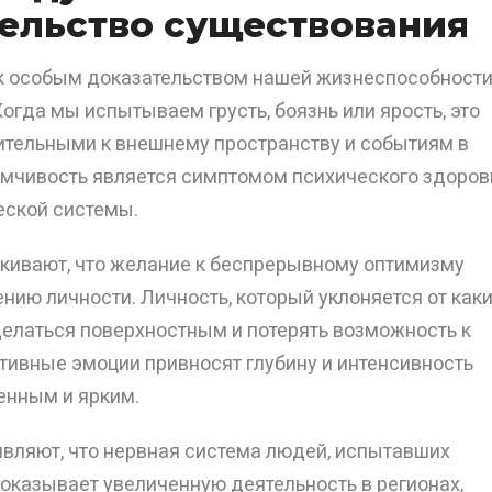
тельство существования
к особым доказательством нашей жизнеспособности
гда мы испытываем грусть, боязнь или ярость, это
ительными к внешнему пространству и событиям в
мчивость является симптомом психического здоров
еской системы.
ркивают, что желание к беспрерывному оптимизму
ию личности. Личность, который уклоняется от каки
елаться поверхностным и потерять возможность к
тивные эмоции привносят глубину и интенсивность
енным и ярким.
вляют, что нервная система людей, испытавших
оказывает увеличенную деятельность в регионах,