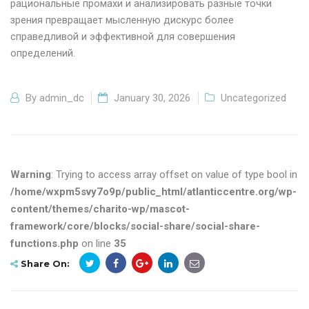
рациональные промахи и анализировать разные точки
зрения превращает мысленную дискурс более
справедливой и эффективной для совершения
определений.
By
admin_dc
January 30, 2026
Uncategorized
Warning
: Trying to access array offset on value of type bool in
/home/wxpm5svy7o9p/public_html/atlanticcentre.org/wp-
content/themes/charito-wp/mascot-
framework/core/blocks/social-share/social-share-
functions.php
on line
35
Share On: