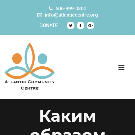
506-999-0300
info@atlanticcentre.org
DONATE
Каким