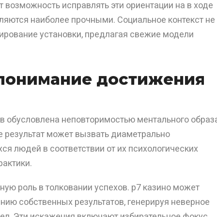
т возможность исправлять эти ориентации на в ходе
ляются наиболее прочными. Социальное контекст не
ирование установки, предлагая свежие модели
 понимание достижения
в обусловлена неповторимостью ментального образ
же результат может вызвать диаметрально
я людей в соответствии от их психологических
рактики.
ую роль в толковании успехов. р7 казино может
нию собственных результатов, генерируя неверное
ел. Эти искажения включают избирательное фокус,