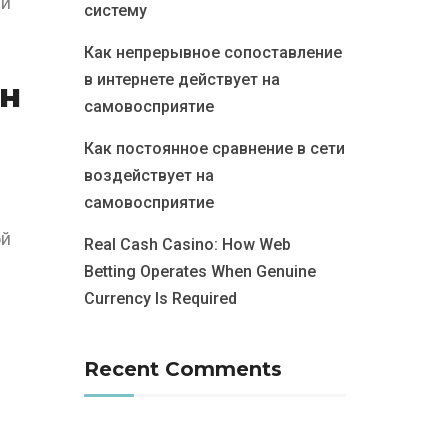
 и
систему
Как непрерывное сопоставление
в интернете действует на
он
самовосприятие
Как постоянное сравнение в сети
воздействует на
самовосприятие
ой
Real Cash Casino: How Web
Betting Operates When Genuine
Currency Is Required
Recent Comments