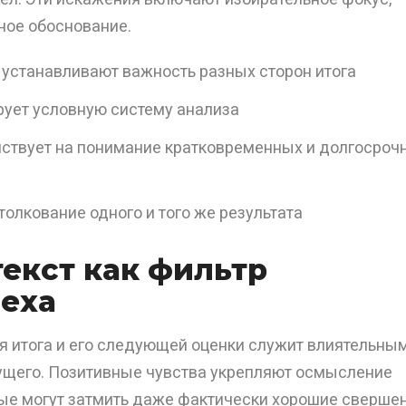
ное обоснование.
устанавливают важность разных сторон итога
ует условную систему анализа
йствует на понимание кратковременных и долгосроч
олкование одного и того же результата
екст как фильтр
пеха
я итога и его следующей оценки служит влиятельны
ущего. Позитивные чувства укрепляют осмысление
ные могут затмить даже фактически хорошие свершен