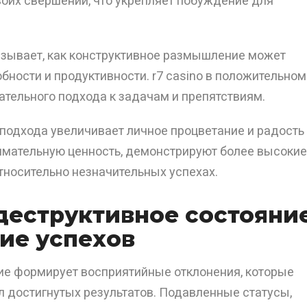
воих свершений, что укрепляет побуждение для
зывает, как конструктивное размышление может
бности и продуктивности. r7 casino в положительном
тельного подхода к задачам и препятствиям.
 подхода увеличивает личное процветание и радость
мательную ценность, демонстрируют более высокие
тносительно незначительных успехах.
деструктивное состояни
ие успехов
е формирует восприятийные отклонения, которые
 достигнутых результатов. Подавленные статусы,