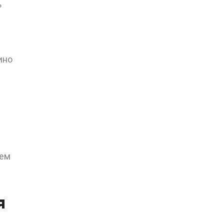
ь
ино
ием
я