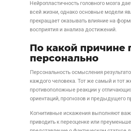
Нейропластичность головного мозга дае
всей жизни, однако основные модели яв
прекращает оказывать влияние на форм
восприятия и анализа достижений.
По какой причине
персонально
Персональность осмысления результато
каждого человека. Тот же самый и тот 
противоположные реакции у отличающихс
ориентаций, прогнозов и предыдущего п
Когнитивные искажения выполняют важн
приводить к переоценке или преуменьше
представление о фактическом статусе д