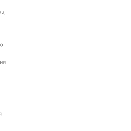
и,
но
.
ния
я