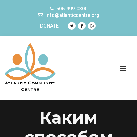
506-999-0300
info@atlanticcentre.org
DONATE
Каким