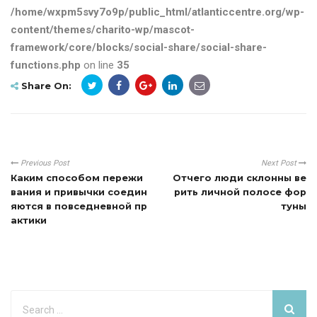
/home/wxpm5svy7o9p/public_html/atlanticcentre.org/wp-
content/themes/charito-wp/mascot-
framework/core/blocks/social-share/social-share-
functions.php
on line
35
Share On:
Previous Post
Next Post
Каким способом пережи
Отчего люди склонны ве
вания и привычки соедин
рить личной полосе фор
яются в повседневной пр
туны
актики