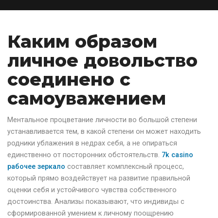
Каким образом
личное довольство
соединено с
самоуважением
Ментальное процветание личности во большой степени
устанавливается тем, в какой степени он может находить
родники ублажения в недрах себя, а не опираться
единственно от посторонних обстоятельств.
7k casino
рабочее зеркало
составляет комплексный процесс,
который прямо воздействует на развитие правильной
оценки себя и устойчивого чувства собственного
достоинства. Анализы показывают, что индивиды с
сформированной умением к личному поощрению