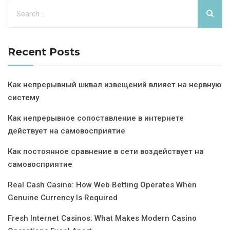
Recent Posts
Как непрерывный шквал извещений влияет на нервную
систему
Как непрерывное сопоставление в интернете
действует на самовосприятие
Как постоянное сравнение в сети воздействует на
самовосприятие
Real Cash Casino: How Web Betting Operates When
Genuine Currency Is Required
Fresh Internet Casinos: What Makes Modern Casino