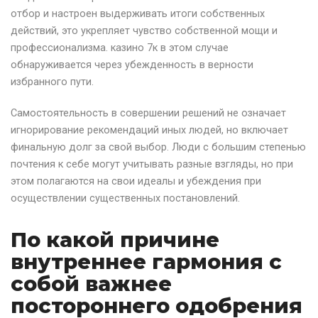
отбор и настроен выдерживать итоги собственных
действий, это укрепляет чувство собственной мощи и
профессионализма. казино 7к в этом случае
обнаруживается через убежденность в верности
избранного пути.
Самостоятельность в совершении решений не означает
игнорирование рекомендаций иных людей, но включает
финальную долг за свой выбор. Люди с большим степенью
почтения к себе могут учитывать разные взгляды, но при
этом полагаются на свои идеалы и убеждения при
осуществлении существенных постановлений.
По какой причине
внутреннее гармония с
собой важнее
постороннего одобрения