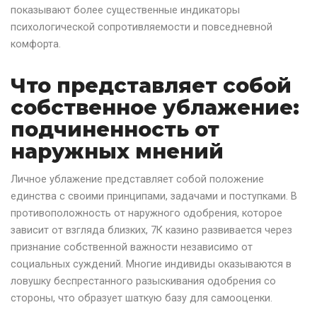
показывают более существенные индикаторы
психологической сопротивляемости и повседневной
комфорта.
Что представляет собой
собственное ублажение:
подчиненность от
наружных мнений
Личное ублажение представляет собой положение
единства с своими принципами, задачами и поступками. В
противоположность от наружного одобрения, которое
зависит от взгляда близких, 7К казино развивается через
признание собственной важности независимо от
социальных суждений. Многие индивиды оказываются в
ловушку беспрестанного разыскивания одобрения со
стороны, что образует шаткую базу для самооценки.