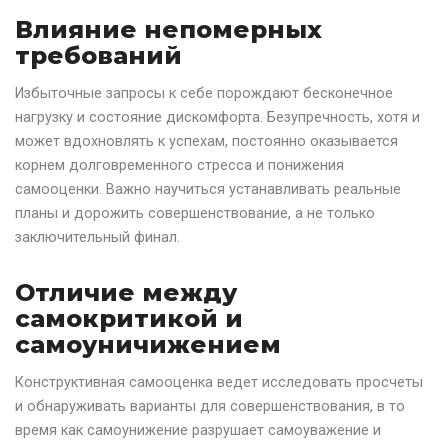
Влияние непомерных
требований
Избыточные запросы к себе порождают бесконечное
нагрузку и состояние дискомфорта. Безупречность, хотя и
может вдохновлять к успехам, постоянно оказывается
корнем долговременного стресса и понижения
самооценки. Важно научиться устанавливать реальные
планы и дорожить совершенствование, а не только
заключительный финал.
Отличие между
самокритикой и
самоуничижением
Конструктивная самооценка ведет исследовать просчеты
и обнаруживать варианты для совершенствования, в то
время как самоунижение разрушает самоуважение и