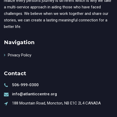
realize every person’s journey is different which is why we take
a multi-service approach in aiding those who have faced
challenges. We believe when we work together and share our
stories, we can create a lasting meaningful connection for a
better life.
Navigation
Privacy Policy
Contact
506-999-0300
info@atlanticcentre.org
188 Mountain Road, Moncton, NB E1C 2L4 CANADA