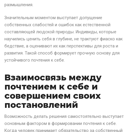
размышления.
Значительным моментом выступает допущение
собственных слабостей и ошибок как естественной
составляющей людской природы. Индивиды, которые
научились ценить себя в глубине, не трактуют фиаско как
бедствие, а оценивают их как перспективы для роста и
развития. Такой способ формирует прочную основу для
устойчивого почтения к себе.
Взаимосвязь между
почтением к себе и
совершением своих
постановлений
Возможность делать решения самостоятельно выступает
основным фактором в формировании почтения к себе.
Когда человек принимает обязательство за собственный