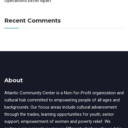
Operations Excel Apart
Recent Comments
About
Atlantic Community Center is a Non-for-Profit organization and
cultural hub committed to empowering people of all ages and
backgrounds. Our focus areas include cultural advancement
through the trades, learning opportunities for youth, senior
support, empowerment of women and poverty relief. We