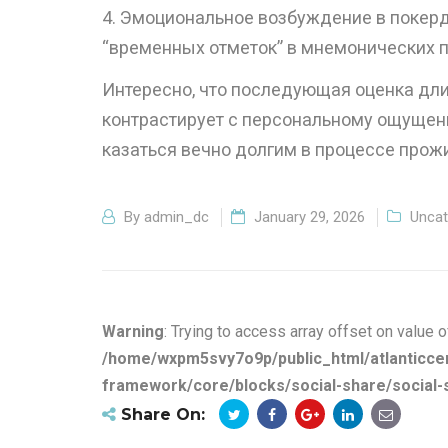
Эмоциональное возбуждение в покерд
“временных отметок” в мнемонических 
Интересно, что последующая оценка дл
контрастирует с персональному ощущен
казаться вечно долгим в процессе прож
By
admin_dc
January 29, 2026
Uncat
Warning
: Trying to access array offset on value o
/home/wxpm5svy7o9p/public_html/atlanticce
framework/core/blocks/social-share/social-
Share On: