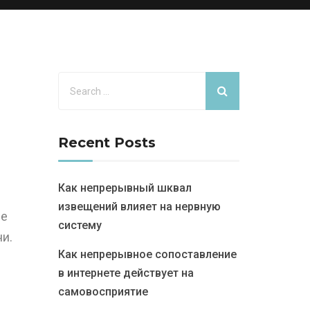
Recent Posts
Как непрерывный шквал
извещений влияет на нервную
не
систему
и.
Как непрерывное сопоставление
в интернете действует на
самовосприятие