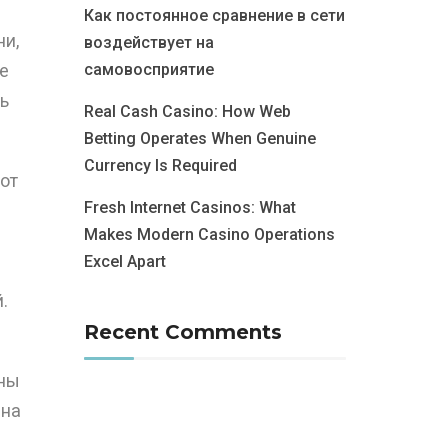
Как постоянное сравнение в сети
и,
воздействует на
е
самовосприятие
ь
Real Cash Casino: How Web
Betting Operates When Genuine
Currency Is Required
от
Fresh Internet Casinos: What
Makes Modern Casino Operations
Excel Apart
.
Recent Comments
ены
 на