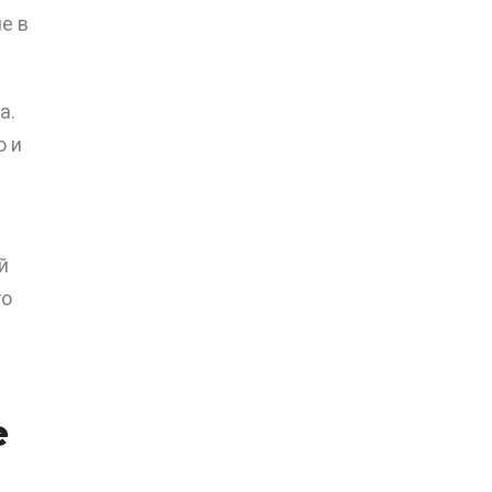
е в
а.
о и
й
то
е