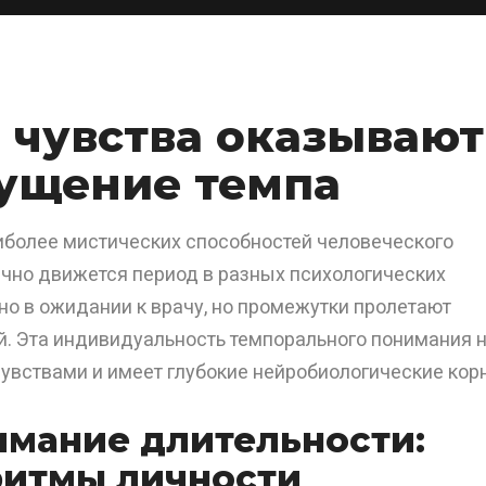
 чувства оказывают
ущение темпа
более мистических способностей человеческого
лично движется период в разных психологических
но в ожидании к врачу, но промежутки пролетают
й. Эта индивидуальность темпорального понимания 
чувствами и имеет глубокие нейробиологические корн
имание длительности:
ритмы личности