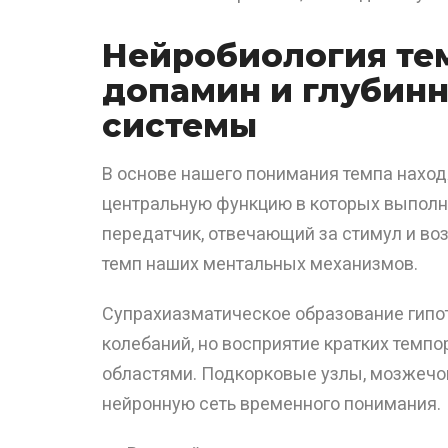
Нейробиология те
допамин и глубин
системы
В основе нашего понимания темпа нахо
центральную функцию в которых выполня
передатчик, отвечающий за стимул и во
темп наших ментальных механизмов.
Супрахиазматическое образование гипо
колебаний, но восприятие кратких темп
областями. Подкорковые узлы, мозжечо
нейронную сеть временного понимания.