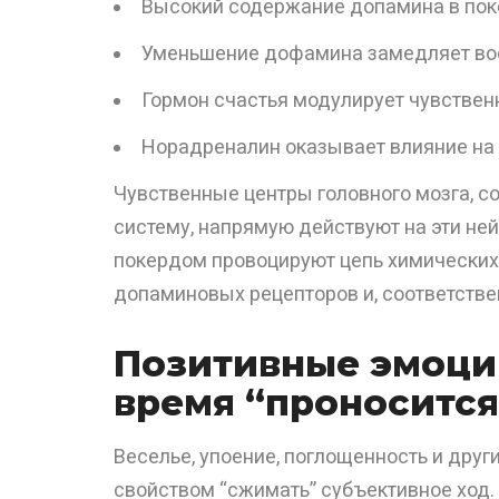
Высокий содержание допамина в пок
Уменьшение дофамина замедляет во
Гормон счастья модулирует чувстве
Норадреналин оказывает влияние на
Чувственные центры головного мозга, 
систему, напрямую действуют на эти н
покердом провоцируют цепь химических
допаминовых рецепторов и, соответствен
Позитивные эмоции
время “проносится
Веселье, упоение, поглощенность и дру
свойством “сжимать” субъективное ход.