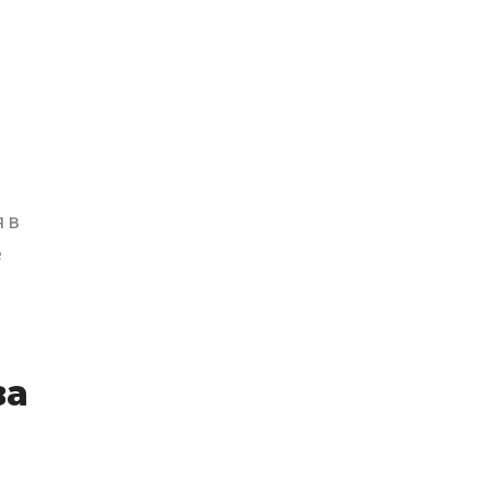
 в
е
ва