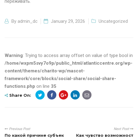
переживать.
By
admin_dc
January 29, 2026
Uncategorized
Warning
: Trying to access array offset on value of type bool in
/home/wxpm5svy7o9p/public_html/atlanticcentre.org/wp-
content/themes/charito-wp/mascot-
framework/core/blocks/social-share/social-share-
functions.php
on line
35
Share On:
Previous Post
Next Post
По какой причине субъек
Как чувство возможност