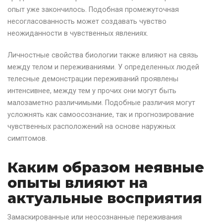
опыт уже закончилось. Подобная промежуточная
несогласованность может создавать чувство
неожиданности в чувственных явлениях.
Личностные свойства биологии также влияют на связь
между телом и переживаниями. У определенных людей
телесные демонстрации переживаний проявлены
интенсивнее, между тем у прочих они могут быть
малозаметно различимыми. Подобные различия могут
усложнять как самоосознание, так и прогнозирование
чувственных расположений на основе наружных
симптомов.
Каким образом неявные
опыты влияют на
актуальные восприятия
Замаскированные или неосознанные переживания