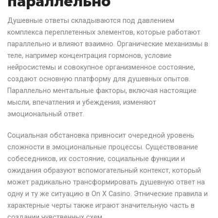
параллельно
Душевные ответы складываются под давлением
комплекса переплетенных элементов, которые работают
параллельно и влияют взаимно. Органические механизмы в
теле, например концентрация гормонов, условие
нейросистемы и совокупное организменное состояние,
создают основную платформу для душевных опытов.
Параллельно ментальные факторы, включая настоящие
мысли, впечатления и убеждения, изменяют
эмоциональный ответ.
Социальная обстановка привносит очередной уровень
сложности в эмоциональные процессы. Существование
собеседников, их состояние, социальные функции и
ожидания образуют вспомогательный контекст, который
может радикально трансформировать душевную ответ на
одну и ту же ситуацию в On X Casino. Этнические правила и
характерные черты также играют значительную часть в
создании чувственных схем.