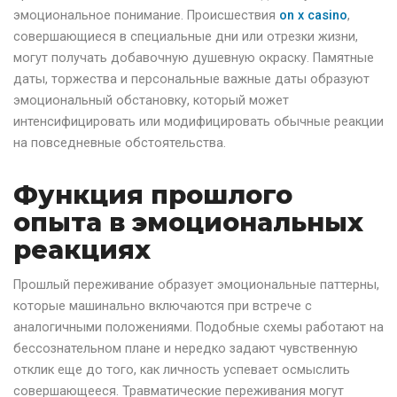
эмоциональное понимание. Происшествия
on x casino
,
совершающиеся в специальные дни или отрезки жизни,
могут получать добавочную душевную окраску. Памятные
даты, торжества и персональные важные даты образуют
эмоциональный обстановку, который может
интенсифицировать или модифицировать обычные реакции
на повседневные обстоятельства.
Функция прошлого
опыта в эмоциональных
реакциях
Прошлый переживание образует эмоциональные паттерны,
которые машинально включаются при встрече с
аналогичными положениями. Подобные схемы работают на
бессознательном плане и нередко задают чувственную
отклик еще до того, как личность успевает осмыслить
совершающееся. Травматические переживания могут