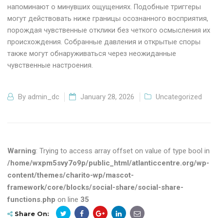
напоминают о минувших ощущениях. Подобные триггеры
могут действовать ниже границы осознанного восприятия,
порождая чувственные отклики без четкого осмысления их
происхождения. Собранные давления и открытые споры
также могут обнаруживаться через неожиданные
чувственные настроения.
By
admin_dc
January 28, 2026
Uncategorized
Warning
: Trying to access array offset on value of type bool in
/home/wxpm5svy7o9p/public_html/atlanticcentre.org/wp-
content/themes/charito-wp/mascot-
framework/core/blocks/social-share/social-share-
functions.php
on line
35
Share On: