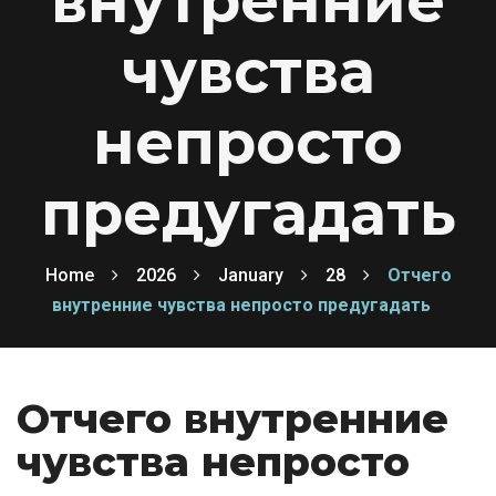
внутренние
чувства
непросто
предугадать
Home
2026
January
28
Отчего
внутренние чувства непросто предугадать
Отчего внутренние
чувства непросто