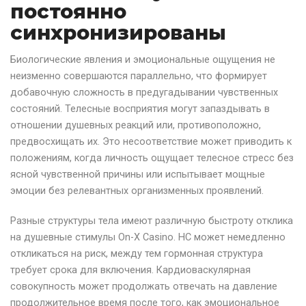
постоянно
синхронизированы
Биологические явления и эмоциональные ощущения не
неизменно совершаются параллельно, что формирует
добавочную сложность в предугадывании чувственных
состояний. Телесные восприятия могут запаздывать в
отношении душевных реакций или, противоположно,
предвосхищать их. Это несоответствие может приводить к
положениям, когда личность ощущает телесное стресс без
ясной чувственной причины или испытывает мощные
эмоции без релевантных организменных проявлений.
Разные структуры тела имеют различную быстроту отклика
на душевные стимулы On-X Casino. НС может немедленно
откликаться на риск, между тем гормонная структура
требует срока для включения. Кардиоваскулярная
совокупность может продолжать отвечать на давление
продолжительное время после того, как эмоциональное