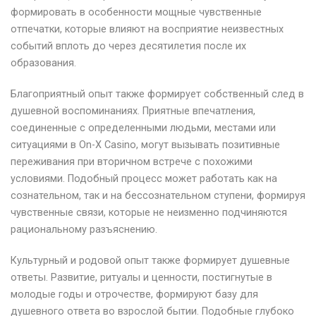
формировать в особенности мощные чувственные
отпечатки, которые влияют на восприятие неизвестных
событий вплоть до через десятилетия после их
образования.
Благоприятный опыт также формирует собственный след в
душевной воспоминаниях. Приятные впечатления,
соединенные с определенными людьми, местами или
ситуациями в On-X Casino, могут вызывать позитивные
переживания при вторичном встрече с похожими
условиями. Подобный процесс может работать как на
сознательном, так и на бессознательном ступени, формируя
чувственные связи, которые не неизменно подчиняются
рациональному разъяснению.
Культурный и родовой опыт также формирует душевные
ответы. Развитие, ритуалы и ценности, постигнутые в
молодые годы и отрочестве, формируют базу для
душевного ответа во взрослой бытии. Подобные глубоко