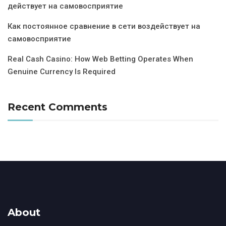
действует на самовосприятие
Как постоянное сравнение в сети воздействует на
самовосприятие
Real Cash Casino: How Web Betting Operates When
Genuine Currency Is Required
Recent Comments
About