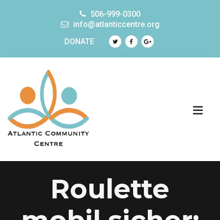
506-999-0300
info@atlanticcentre.org
DONATE
Roulette