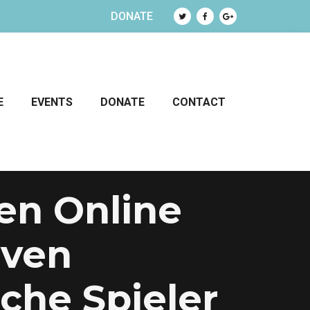
DONATE
E
EVENTS
DONATE
CONTACT
en Online
iven
che Spieler