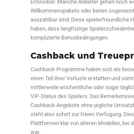
Entwickler. Manche Anbieter gehen noch wei
Willkommenspakets oder bieten sogenannte 
auszahlbar sind. Diese spielerfreundliche
haben, dass langfristige Spielerzufriedenh
komplizierte Bonusbedingungen.
Cashback und Treue
Cashback-Programme haben sich als besond
einen Teil ihrer Verluste erstatten und somi
mittlerweile wöchentliche oder sogar täg
VIP-Status des Spielers. Das Bemerkenswerte
Cashback-Angebote ohne jegliche Umsatzb
steht also sofort zur freien Verfügung. Di
Plattformen klar von älteren Modellen, be
war.