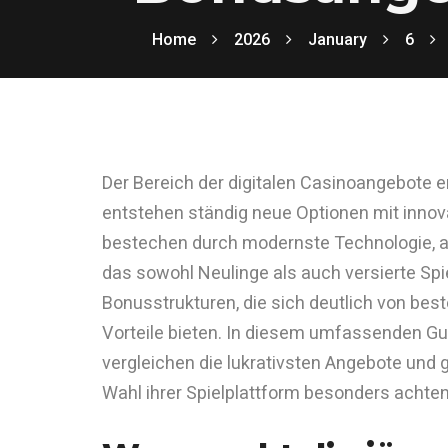
Home
2026
January
6
Der Bereich der digitalen Casinoangebote e
entstehen ständig neue Optionen mit innov
bestechen durch modernste Technologie, at
das sowohl Neulinge als auch versierte Spie
Bonusstrukturen, die sich deutlich von be
Vorteile bieten. In diesem umfassenden Gu
vergleichen die lukrativsten Angebote und 
Wahl ihrer Spielplattform besonders achten 