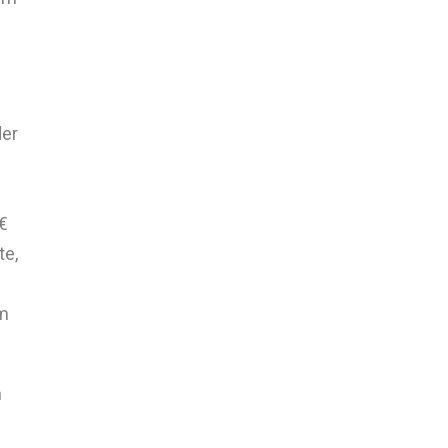
der
€
te,
m
n