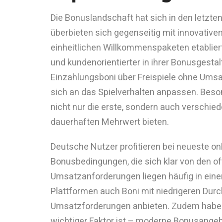
Die Bonuslandschaft hat sich in den letzt
überbieten sich gegenseitig mit innovativ
einheitlichen Willkommenspaketen etablierte
und kundenorientierter in ihrer Bonusgestalt
Einzahlungsboni über Freispiele ohne Umsa
sich an das Spielverhalten anpassen. Beson
nicht nur die erste, sondern auch verschi
dauerhaften Mehrwert bieten.
Deutsche Nutzer profitieren bei neueste o
Bonusbedingungen, die sich klar von den of
Umsatzanforderungen liegen häufig in ein
Plattformen auch Boni mit niedrigeren Dur
Umsatzforderungen anbieten. Zudem haben n
wichtiger Faktor ist – moderne Bonusangeb