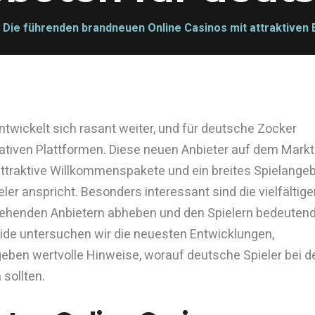
Die führenden brandneuen Online Casinos mit attraktiven
ntwickelt sich rasant weiter, und für deutsche Zocker
ativen Plattformen. Diese neuen Anbieter auf dem Markt
traktive Willkommenspakete und ein breites Spielangeb
ler anspricht. Besonders interessant sind die vielfältig
stehenden Anbietern abheben und den Spielern bedeuten
ide untersuchen wir die neuesten Entwicklungen,
geben wertvolle Hinweise, worauf deutsche Spieler bei d
sollten.