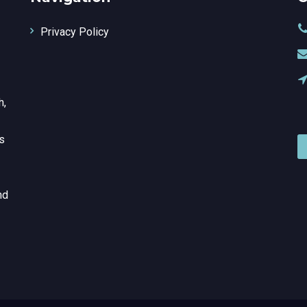
Privacy Policy
h,
is
nd