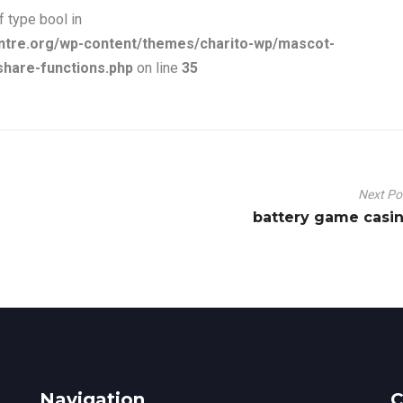
f type bool in
ntre.org/wp-content/themes/charito-wp/mascot-
share-functions.php
on line
35
Next P
battery game casi
Navigation
C