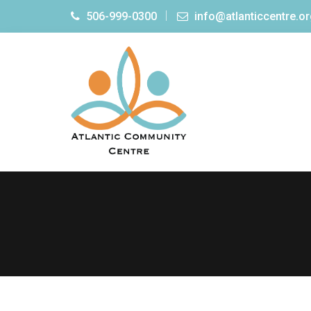
506-999-0300
info@atlanticcentre.o