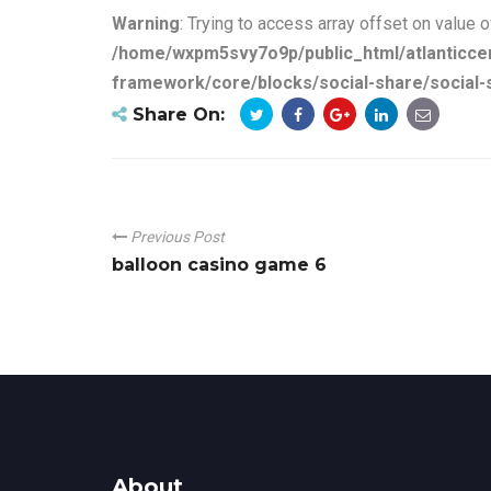
Warning
: Trying to access array offset on value o
/home/wxpm5svy7o9p/public_html/atlanticce
framework/core/blocks/social-share/social-
Share On:
Previous Post
balloon casino game 6
About