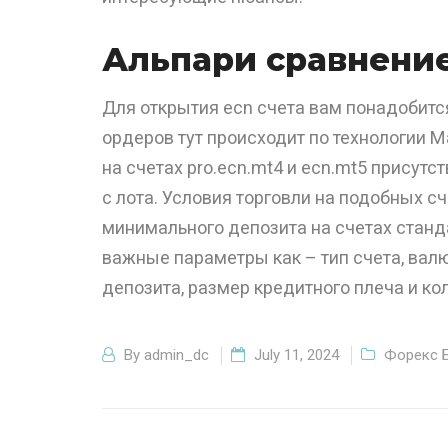
Альпари cравнение
Для открытия ecn счета вам понадобитс
ордеров тут происходит по технологии Ma
на счетах pro.ecn.mt4 и ecn.mt5 присутс
с лота. Условия торговли на подобных с
минимального депозита на счетах станд
важные параметры как – тип счета, вал
депозита, размер кредитного плеча и ко
By
admin_dc
July 11, 2024
Форекс 