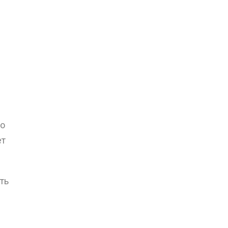
чо
ет
ть