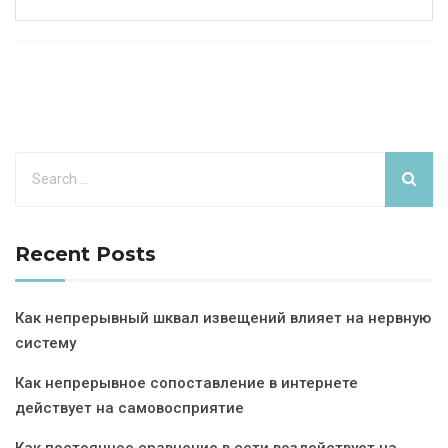
Recent Posts
Как непрерывный шквал извещений влияет на нервную
систему
Как непрерывное сопоставление в интернете
действует на самовосприятие
Как постоянное сравнение в сети воздействует на