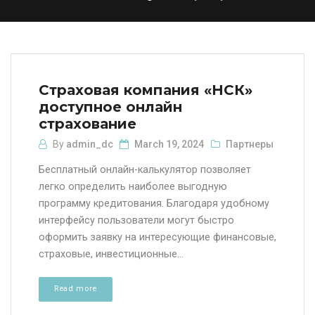
Страховая компания «НСК»
доступное онлайн
страхование
By
admin_dc
March 19, 2024
Партнеры
Бесплатный онлайн-калькулятор позволяет
легко определить наиболее выгодную
программу кредитования. Благодаря удобному
интерфейсу пользователи могут быстро
оформить заявку на интересующие финансовые,
страховые, инвестиционные...
Read more