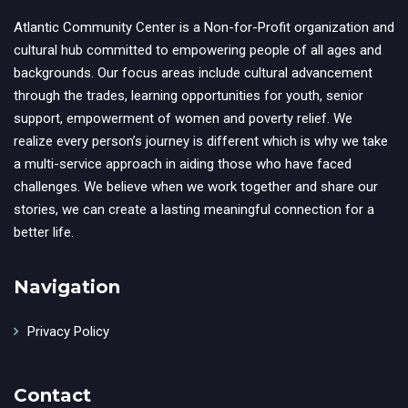
Atlantic Community Center is a Non-for-Profit organization and
cultural hub committed to empowering people of all ages and
backgrounds. Our focus areas include cultural advancement
through the trades, learning opportunities for youth, senior
support, empowerment of women and poverty relief. We
realize every person’s journey is different which is why we take
a multi-service approach in aiding those who have faced
challenges. We believe when we work together and share our
stories, we can create a lasting meaningful connection for a
better life.
Navigation
Privacy Policy
Contact