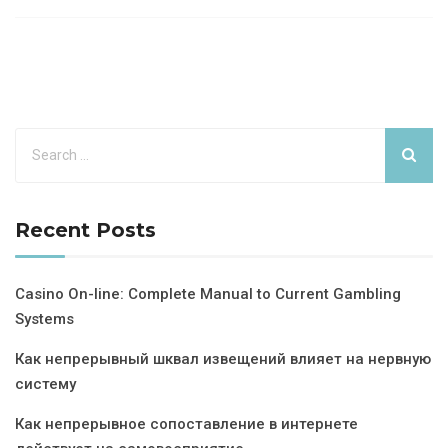
Recent Posts
Casino On-line: Complete Manual to Current Gambling
Systems
Как непрерывный шквал извещений влияет на нервную
систему
Как непрерывное сопоставление в интернете