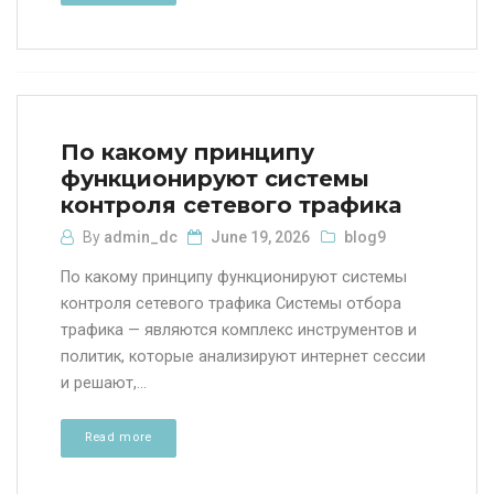
По какому принципу
функционируют системы
контроля сетевого трафика
By
admin_dc
June 19, 2026
blog9
По какому принципу функционируют системы
контроля сетевого трафика Системы отбора
трафика — являются комплекс инструментов и
политик, которые анализируют интернет сессии
и решают,...
Read more