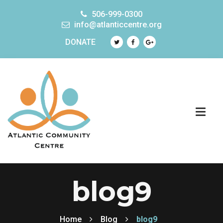
506-999-0300
info@atlanticcentre.org
DONATE
blog9
Home
Blog
blog9