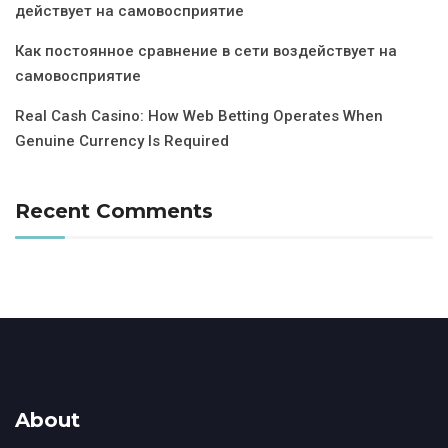
действует на самовосприятие
Как постоянное сравнение в сети воздействует на
самовосприятие
Real Cash Casino: How Web Betting Operates When
Genuine Currency Is Required
Recent Comments
About