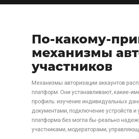
По-какому-при
механизмы ав
участников
Механизмы авторизации аккаунтов рас
платформ. Они устанавливают, какие-им
профиль: изучение индивидуальных данн
документами, подключение устройств и
платформа без могла бы-реально надеж
участниками, модераторами, управляющ