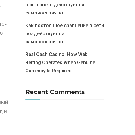
в интернете действует на
я
самовосприятие
тся,
Как постоянное сравнение в сети
о
воздействует на
самовосприятие
Real Cash Casino: How Web
Betting Operates When Genuine
Currency Is Required
Recent Comments
ный
, и