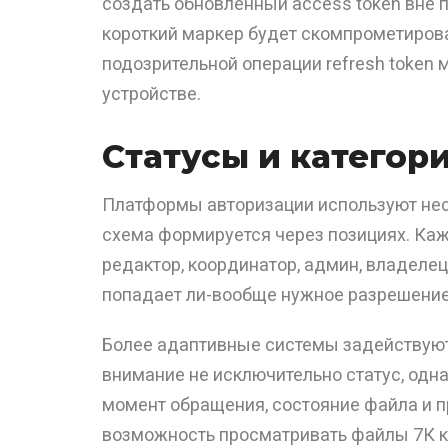
создать обновленный access token вне п
короткий маркер будет скомпрометирован
подозрительной операции refresh token
устройстве.
Статусы и категор
Платформы авторизации используют нес
схема формируется через позициях. Каж
редактор, координатор, админ, владеле
попадает ли-вообще нужное разрешение 
Более адаптивные системы задействуют
внимание не исключительно статус, одна
момент обращения, состояние файла и п
возможность просматривать файлы 7К ка