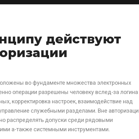
нципу действуют
торизации
положены во фундаменте множества электронных
енно операции разрешены человеку вслед-за логина
ых, корректировка настроек, взаимодействие над
 управление служебными разделами. Вне авторизаци
но распределять допуски среди рядовыми
ими а-также системными инструментами.