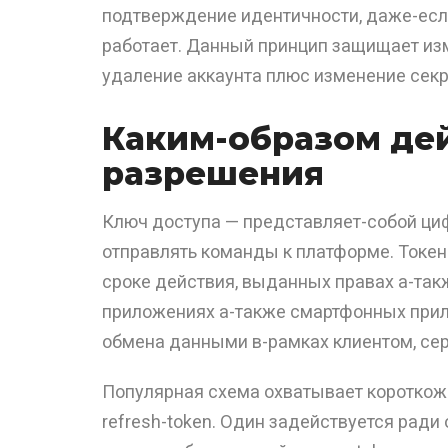
подтверждение идентичности, даже-если
работает. Данный принцип защищает изм
удаление аккаунта плюс изменение сек
Каким-образом де
разрешения
Ключ доступа — представляет-собой ци
отправлять команды к платформе. Токен
сроке действия, выданных правах а-так
приложениях а-также смартфонных прил
обмена данными в-рамках клиентом, се
Популярная схема охватывает короткож
refresh-token. Один задействуется ради