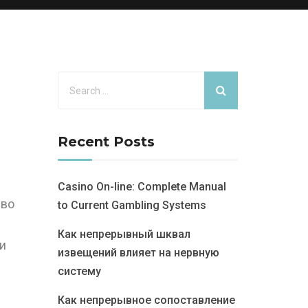
Recent Posts
Casino On-line: Complete Manual
 во
to Current Gambling Systems
Как непрерывный шквал
и
извещений влияет на нервную
систему
Как непрерывное сопоставление