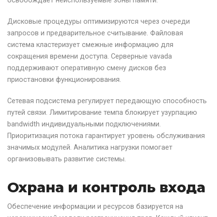
освобождает неиспользуемые зоны памяти.
Дисковые процедуры оптимизируются через очереди
запросов и предварительное считывание. Файловая
система кластеризует смежные информацию для
сокращения времени доступа. Серверные vavada
поддерживают оперативную смену дисков без
приостановки функционирования.
Сетевая подсистема регулирует передающую способность
путей связи. Лимитирование темпа блокирует узурпацию
bandwidth индивидуальными подключениями.
Приоритизация потока гарантирует уровень обслуживания
значимых модулей. Аналитика нагрузки помогает
организовывать развитие системы.
Охрана и контроль входа
Обеспечение информации и ресурсов базируется на