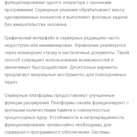
функционирование одного оператора с оконными
программами. Серверные решения обрабатывают массу
одновременных коннектов и выполняют фоновые задачи
без вмешательства человека.
Графический интерфейс в серверных редакциях часто
недоступен или минимизирован. Управление реализуется
через командную строку и настроечные документы. Такой
способ сокращает использование возможностей и
увеличивает быстродействие. Десктопные варианты
предлагают визуальные инструменты для повседневных
задач.
Серверные платформы предоставляют улучшенные
функции расширения. Платформы vavada функционируют с
крупными количествами памяти и совокупностью
процессорных ядер. Устойчивость и непрекращаемость
функционирования чрезвычайно необходимы для
серверного программного обеспечения. Системы