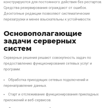
конструируются для постоянного действия без рестартов.
Средства резервирования ограждают от ошибок.
Десктопные редакции позволяют систематические
перезагрузки и менее взыскательны к устойчивости.
Основополагающие
задачи серверных
систем
Серверные решения решают совокупность задач по
предоставлению функционирования сетевых услуг и
программ:
Обработка приходящих сетевых подключений и
перенаправление данных.
Старт и отслеживание функционирования прикладных
приложений и веб-сервисов.