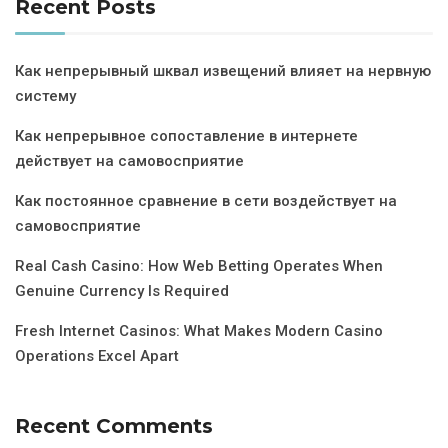
Recent Posts
Как непрерывный шквал извещений влияет на нервную
систему
Как непрерывное сопоставление в интернете
действует на самовосприятие
Как постоянное сравнение в сети воздействует на
самовосприятие
Real Cash Casino: How Web Betting Operates When
Genuine Currency Is Required
Fresh Internet Casinos: What Makes Modern Casino
Operations Excel Apart
Recent Comments