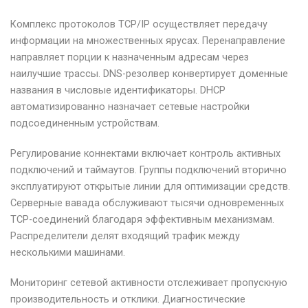
Комплекс протоколов TCP/IP осуществляет передачу
информации на множественных ярусах. Перенаправление
направляет порции к назначенным адресам через
наилучшие трассы. DNS-резолвер конвертирует доменные
названия в числовые идентификаторы. DHCP
автоматизированно назначает сетевые настройки
подсоединенным устройствам.
Регулирование коннектами включает контроль активных
подключений и таймаутов. Группы подключений вторично
эксплуатируют открытые линии для оптимизации средств.
Серверные вавада обслуживают тысячи одновременных
TCP-соединений благодаря эффективным механизмам.
Распределители делят входящий трафик между
несколькими машинами.
Мониторинг сетевой активности отслеживает пропускную
производительность и отклики. Диагностические