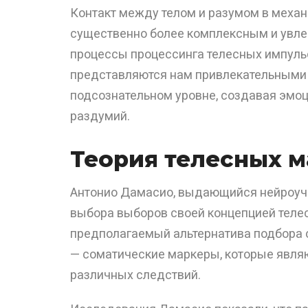
Контакт между телом и разумом в меха
существенно более комплексным и увлек
процессы процессинга телесных импульс
представляются нам привлекательными 
подсознательном уровне, создавая эм
раздумий.
Теория телесных 
Антонио Дамасио, выдающийся нейроуч
выбора выборов своей концепцией телес
предполагаемый альтернатива подбора 
— соматические маркеры, которые явля
различных следствий.