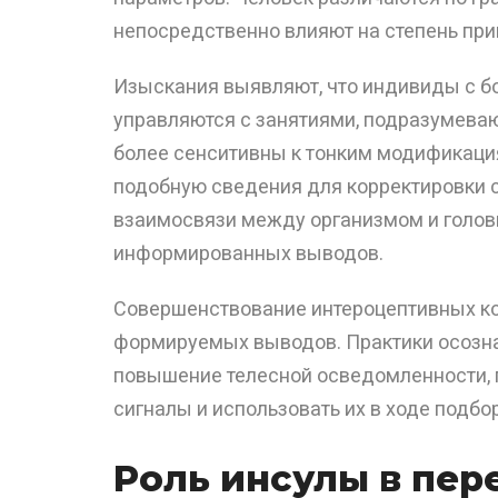
непосредственно влияют на степень пр
Изыскания выявляют, что индивиды с б
управляются с занятиями, подразумеваю
более сенситивны к тонким модификаци
подобную сведения для корректировки 
взаимосвязи между организмом и голов
информированных выводов.
Совершенствование интероцептивных ко
формируемых выводов. Практики осозна
повышение телесной осведомленности, 
сигналы и использовать их в ходе подбо
Роль инсулы в пер