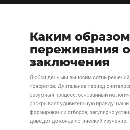
Каким образом
переживания 
заключения
Любой день мы выносим сотни решений,
поворотов. Длительное период считалос
разумный процесс, основанный на логи
раскрывает удивительную правду: наши
формировании отборов, регулярно устана
доведет до конца логический изучение.