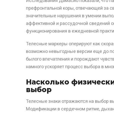
Исследования Дамасио показали, что п
префронтальной коры, отвечающей за с
значительные нарушения в умении выпол
аффективной и рассудочной сведений о
функционирования в ежедневной практи
Телесные маркеры оперируют как скора
возможно невыгодные версии еще до по
былого впечатления и порождают чувст
намного ускоряет процесс выбора в мно
Насколько физически
выбор
Телесные знаки отражаются на выбор в
Модификации в сердечном ритме, дыха