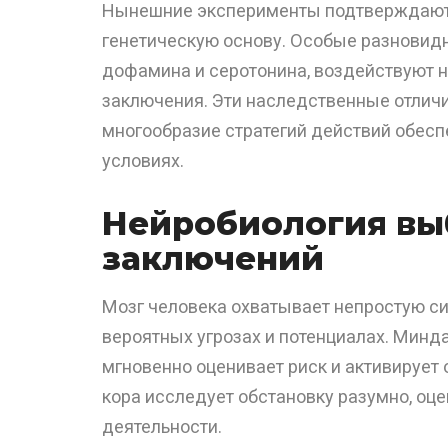
Нынешние эксперименты подтверждают, 
генетическую основу. Особые разновидн
дофамина и серотонина, воздействуют 
заключения. Эти наследственные отличи
многообразие стратегий действий обес
условиях.
Нейробиология вы
заключений
Мозг человека охватывает непростую си
вероятных угрозах и потенциалах. Минд
мгновенно оценивает риск и активирует 
кора исследует обстановку разумно, оц
деятельности.