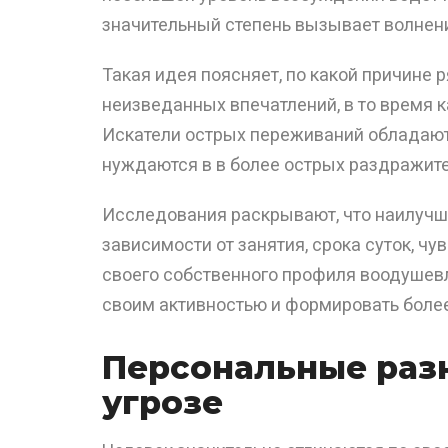
значительный степень вызывает волнени
Такая идея поясняет, по какой причине
неизведанных впечатлений, в то время 
Искатели острых переживаний обладают
нуждаются в в более острых раздражит
Исследования раскрывают, что наилучш
зависимости от занятия, срока суток, ч
своего собственного профиля воодушев
своим активностью и формировать боле
Персональные разн
угрозе