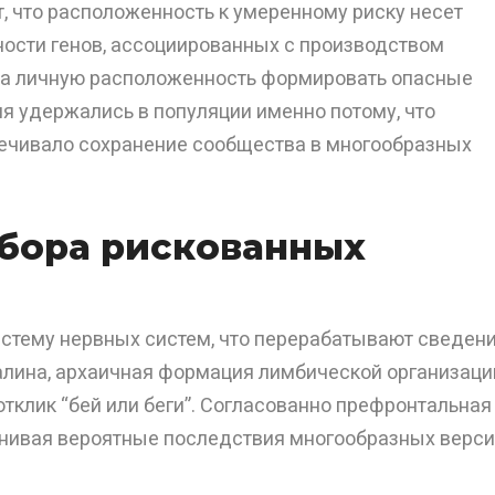
что расположенность к умеренному риску несет
ости генов, ассоциированных с производством
на личную расположенность формировать опасные
я удержались в популяции именно потому, что
печивало сохранение сообщества в многообразных
бора рискованных
стему нервных систем, что перерабатывают сведени
алина, архаичная формация лимбической организаци
отклик “бей или беги”. Согласованно префронтальная
енивая вероятные последствия многообразных верс