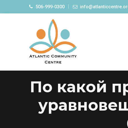
506-999-0300
info@atlanticcentre.o
По какой 
уравновеш