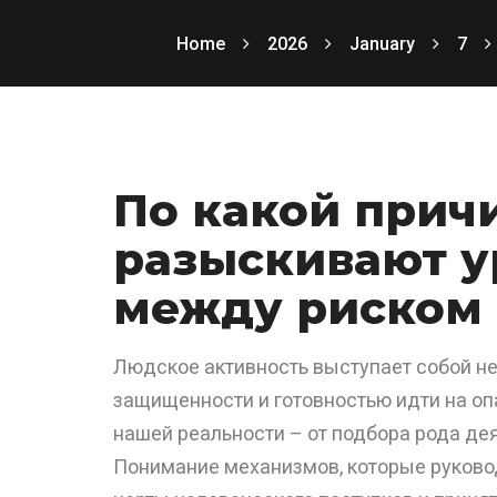
Home
2026
January
7
По какой прич
разыскивают 
между риском 
Людское активность выступает собой не
защищенности и готовностью идти на оп
нашей реальности – от подбора рода де
Понимание механизмов, которые руково