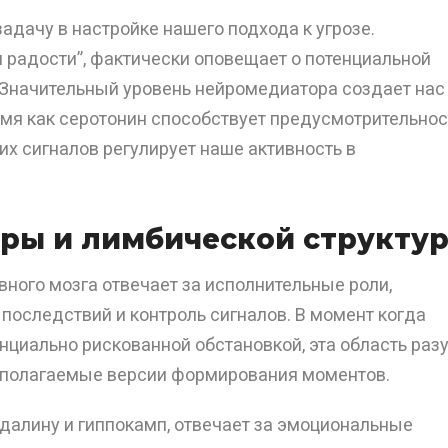
дачу в настройке нашего подхода к угрозе.
 радости”, фактически оповещает о потенциальной
. Значительный уровень нейромедиатора создает нас
ремя как серотонин способствует предусмотрительнос
их сигналов регулирует наше активность в
оры и лимбической структу
вного мозга отвечает за исполнительные роли,
последствий и контроль сигналов. В момент когда
нциально рискованной обстановкой, эта область раз
едполагаемые версии формирования моментов.
алину и гиппокамп, отвечает за эмоциональные