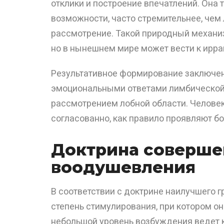
отклики и построение впечатлений. Она 
возможности, часто стремительнее, чем
рассмотрение. Такой природный механиз
но в нынешнем мире может вести к ирр
Результативное формирование заключе
эмоциональными ответами лимбической
рассмотрением лобной области. Челове
согласованно, как правило проявляют б
Доктрина соверше
воодушевления
В соответствии с доктрине наилучшего 
степень стимулирования, при котором о
небольшой уровень возбуждения ведет к 