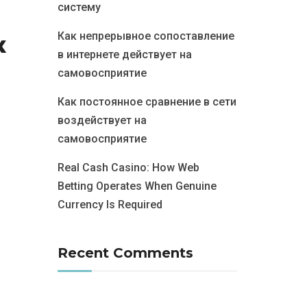
систему
Как непрерывное сопоставление
к
в интернете действует на
самовосприятие
Как постоянное сравнение в сети
воздействует на
самовосприятие
Real Cash Casino: How Web
Betting Operates When Genuine
Currency Is Required
Recent Comments