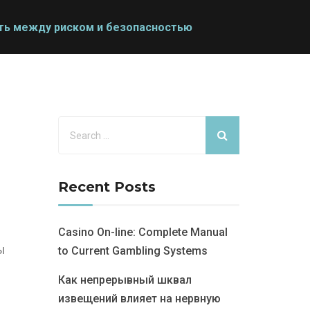
ть между риском и безопасностью
Recent Posts
Casino On-line: Complete Manual
ы
to Current Gambling Systems
Как непрерывный шквал
извещений влияет на нервную