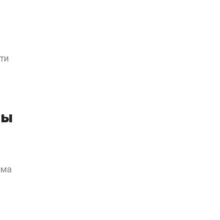
ти
ры
ума