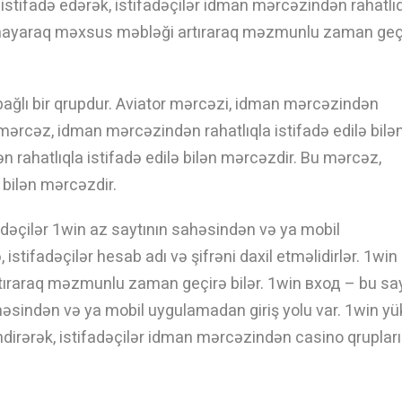
 istifadə edərək, istifadəçilər idman mərcəzindən rahatlı
ı oynayaraq məxsus məbləği artıraraq məzmunlu zaman geç
bağlı bir qrupdur. Aviator mərcəzi, idman mərcəzindən
u mərcəz, idman mərcəzindən rahatlıqla istifadə edilə bilə
 rahatlıqla istifadə edilə bilən mərcəzdir. Bu mərcəz,
 bilən mərcəzdir.
fadəçilər 1win az saytının sahəsindən və ya mobil
istifadəçilər hesab adı və şifrəni daxil etməlidirlər. 1win
ıraraq məzmunlu zaman geçirə bilər. 1win вход – bu say
ahəsindən və ya mobil uygulamadan giriş yolu var. 1win yü
dirərək, istifadəçilər idman mərcəzindən casino qruplar