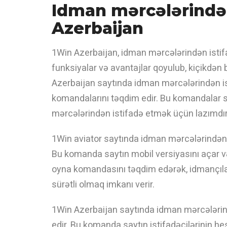
Idman mərcələrində
Azerbaijan
1Win Azerbaijan, idman mərcələrindən istif
funksiyalar və avantajlar qoyulub, kiçikdən
Azerbaijan saytında idman mərcələrindən is
komandalarını təqdim edir. Bu komandalar s
mərcələrindən istifadə etmək üçün lazımdır
1Win aviator saytında idman mərcələrindən
Bu komanda saytın mobil versiyasını açar v
oyna komandasını təqdim edərək, idmançıla
sürətli olmaq imkanı verir.
1Win Azerbaijan saytında idman mərcələri
edir. Bu komanda saytın istifadəçilərinin h