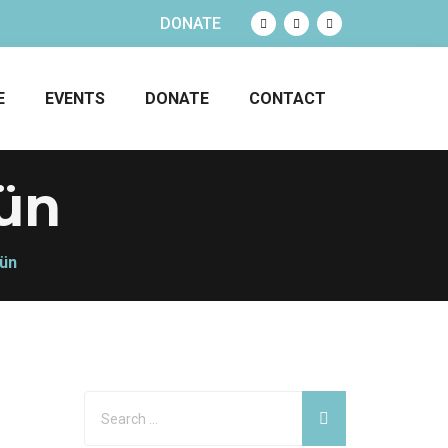
DONATE
E
EVENTS
DONATE
CONTACT
gün
gün