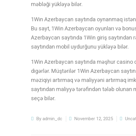
məbləği yükləyə bilər.
1Win Azerbaycan saytında oynanmaq istənil
Bu sayt, 1Win Azerbaycan oyunları və bonus
Azerbaycan saytında 1Win giriş saytından ra
saytından mobil uydurğunu yükləyə bilər.
1Win Azerbaycan saytında məşhur casino oyunl
digərlər. Müştərilər 1Win Azerbaycan saytı
məziqiyi artırmaq və maliyyəni artırmaq im
saytından maliyyə tərəfindən tələb olunan m
seçə bilər.
By
admin_dc
November 12, 2025
Unca