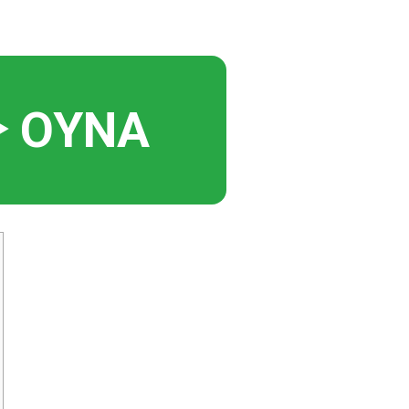
️ OYNA