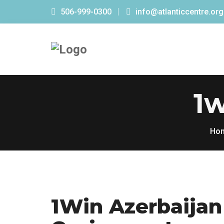
506-999-0300
info@atlanticcentre.org
1w
Ho
1Win Azerbaijan