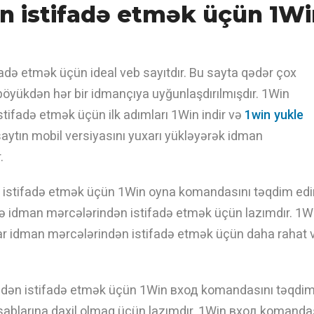
n istifadə etmək üçün 1Wi
adə etmək üçün ideal veb sayıtdır. Bu sayta qədər çox
 böyükdən hər bir idmançıya uyğunlaşdırılmışdır. 1Win
tifadə etmək üçün ilk adımları 1Win indir və
1win yukle
aytın mobil versiyasını yuxarı yükləyərək idman
.
 istifadə etmək üçün 1Win oyna komandasını təqdim edir
ə idman mərcələrindən istifadə etmək üçün lazımdır. 1W
r idman mərcələrindən istifadə etmək üçün daha rahat 
ndən istifadə etmək üçün 1Win вход komandasını təqdi
esablarına daxil olmaq üçün lazımdır. 1Win вход komanda