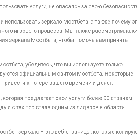
ользовать услуги, не опасаясь за свою безопасность
 и использовать зеркало Мостбета, а также почему э
ного игрового процесса. Мы также рассмотрим, как
ия зеркала Мостбета, чтобы помочь вам принять
остбета, убедитесь, что вы используете только
ндуются официальным сайтом Мостбета. Некоторые
привести к потере вашего времени и денег.
 которая предлагает свои услуги более 90 странам
у и с тех пор стала одним из лидеров в области
остбет зеркало – это веб-страницы, которые копиру