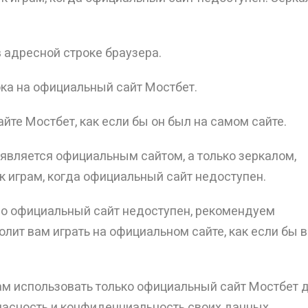
в адресной строке браузера.
ока на официальный сайт Мостбет.
айте Мостбет, как если бы он был на самом сайте.
 является официальным сайтом, а только зеркалом,
к играм, когда официальный сайт недоступен.
 но официальный сайт недоступен, рекомендуем
олит вам играть на официальном сайте, как если бы 
ам использовать только официальный сайт Мостбет 
опасность и конфиденциальность своих данных.