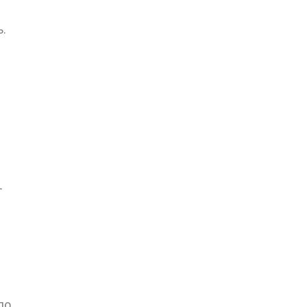
.
т
ло