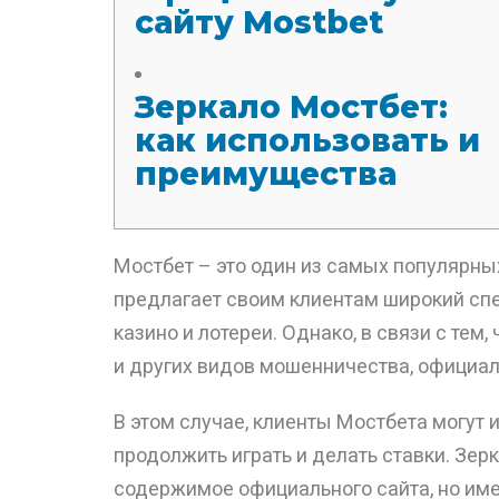
сайту Mostbet
Зеркало Мостбет:
как использовать и
преимущества
Мостбет – это один из самых популярны
предлагает своим клиентам широкий спек
казино и лотереи. Однако, в связи с тем
и других видов мошенничества, официа
В этом случае, клиенты Мостбета могут 
продолжить играть и делать ставки. Зер
содержимое официального сайта, но име