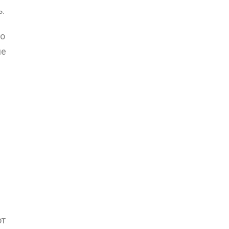
.
то
ие
ют