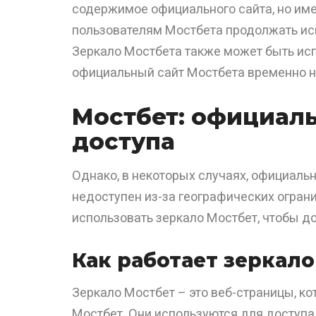
содержимое официального сайта, но име
пользователям Мостбета продолжать исп
Зеркало Мостбета также может быть исп
официальный сайт Мостбета временно н
Мостбет: официаль
доступа
Однако, в некоторых случаях, официаль
недоступен из-за географических огранич
использовать зеркало Мостбет, чтобы до
Как работает зеркал
Зеркало Мостбет – это веб-страницы, к
Мостбет. Они используются для доступа 