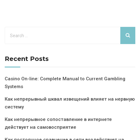
Recent Posts
Casino On-line: Complete Manual to Current Gambling
Systems
Как непрерывный шквал извещений влияет на нервную
систему
Как непрерывное сопоставление в интернете
действует на самовосприятие
Как постоянное сравнение в сети воздействует на