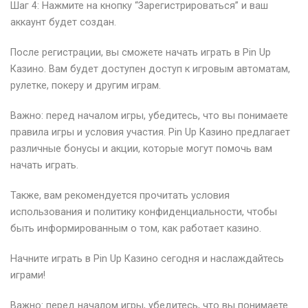
Шаг 4: Нажмите на кнопку “Зарегистрироваться” и ваш
аккаунт будет создан.
После регистрации, вы сможете начать играть в Pin Up
Казино. Вам будет доступен доступ к игровым автоматам,
рулетке, покеру и другим играм.
Важно: перед началом игры, убедитесь, что вы понимаете
правила игры и условия участия. Pin Up Казино предлагает
различные бонусы и акции, которые могут помочь вам
начать играть.
Также, вам рекомендуется прочитать условия
использования и политику конфиденциальности, чтобы
быть информированным о том, как работает казино.
Начните играть в Pin Up Казино сегодня и наслаждайтесь
играми!
Важно: перед началом игры, убедитесь, что вы понимаете