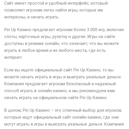
Сайт имеет простой и удобный интерфейс, который
позволяет игрокам легко найти игры, которые им
интересны, и начать играть.
Pin Up Казино предлагает игрокам более 3 000 игр, включая
слоты, карточные игры, рулетку и другие. Игры на сайте
доступны в режиме онлайн, что означает, что вы можете
играть в любое время и из любого места, где есть
интернет.
Если вы ищете официальный сайт Pin Up Казино, то вы
можете начать играть в игры и выиграть реальные деньги.
Компания предлагает игрокам безопасный и надежный
способ играть в онлайн-казино, и мы рекомендуем вам
начать играть на официальном сайте Pin Up Казино.
В целом, Pin Up Казино – это отличный выбор для игроков,
которые ищут официальный сайт онлайн-казино, где они
могут играть в игры и выиграть реальные деньги. Компания