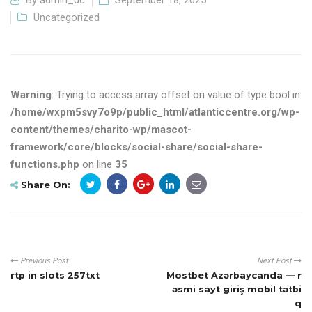
By
admin_dc
September 18, 2025
Uncategorized
Warning
: Trying to access array offset on value of type bool in
/home/wxpm5svy7o9p/public_html/atlanticcentre.org/wp-
content/themes/charito-wp/mascot-
framework/core/blocks/social-share/social-share-
functions.php
on line
35
Share On:
Previous Post
Next Post
rtp in slots 257txt
Mostbet Azərbaycanda — r
əsmi sayt giriş mobil tətbi
q