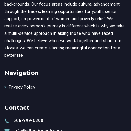
backgrounds. Our focus areas include cultural advancement
through the trades, learning opportunities for youth, senior
support, empowerment of women and poverty relief. We
realize every person’s journey is different which is why we take
a multi-service approach in aiding those who have faced
challenges. We believe when we work together and share our
stories, we can create a lasting meaningful connection for a
better life.
Navigation
Privacy Policy
Contact
506-999-0300
info@atlanticcentre.org