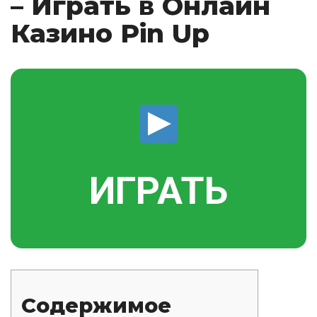
– Играть в Онлайн
Казино Pin Up
ИГРАТЬ
Содержимое