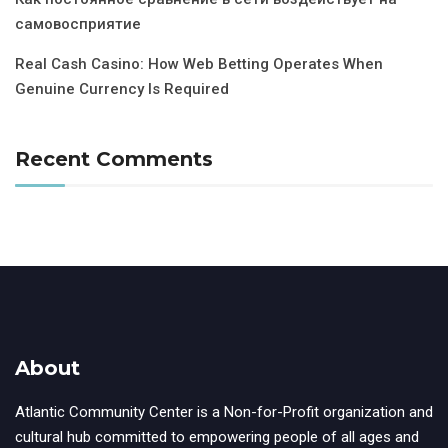
самовосприятие
Real Cash Casino: How Web Betting Operates When
Genuine Currency Is Required
Recent Comments
About
Atlantic Community Center is a Non-for-Profit organization and
cultural hub committed to empowering people of all ages and