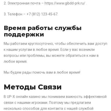
2. Электронная почта – https://www.gibdd-prk.ru/ .
3. Телефон – +7 (812) 123-45-67.
Время работы службы
поддержки
Мы работаем круглосуточно, чтобы обеспечить вам доступ
к нашим услугам в любое время. Если у вас возникли
вопросы или проблемы, вы можете обратиться к нам в
любое время.
Мы будем рады помочь вам в любое время!
Методы Связи
В UP-X онлайн казино мы понимаем важность эффективной
связи с нашими игроками. Поэтому мы предлагаем
несколько способов для контакта с нашей службой