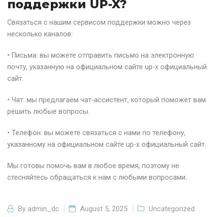
поддержки UP-X?
Связаться с нашим сервисом поддержки можно через
несколько каналов:
• Письма: вы можете отправить письмо на электронную
почту, указанную на официальном сайте up-x официальный
сайт.
• Чат: мы предлагаем чат-ассистент, который поможет вам
решить любые вопросы.
• Телефон: вы можете связаться с нами по телефону,
указанному на официальном сайте up-x официальный сайт.
Мы готовы помочь вам в любое время, поэтому не
стесняйтесь обращаться к нам с любыми вопросами.
By
admin_dc
August 5, 2025
Uncategorized