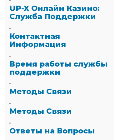
UP-X Онлайн Казино:
Служба Поддержки
Контактная
Информация
Время работы службы
поддержки
Методы Связи
Методы Связи
Ответы на Вопросы