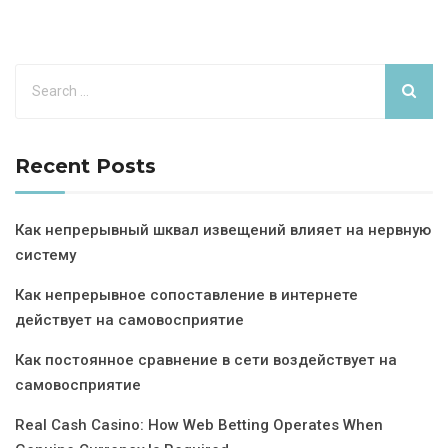
Recent Posts
Как непрерывный шквал извещений влияет на нервную
систему
Как непрерывное сопоставление в интернете
действует на самовосприятие
Как постоянное сравнение в сети воздействует на
самовосприятие
Real Cash Casino: How Web Betting Operates When