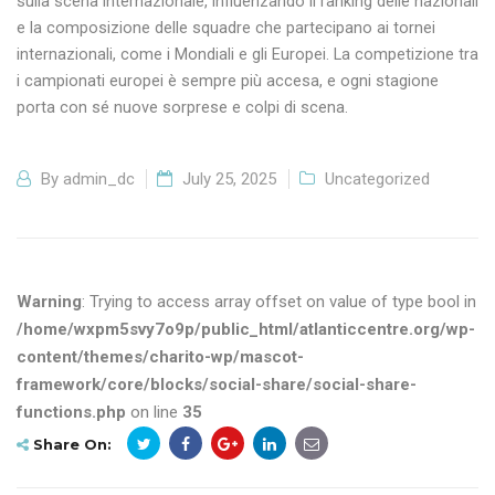
sulla scena internazionale, influenzando il ranking delle nazionali
e la composizione delle squadre che partecipano ai tornei
internazionali, come i Mondiali e gli Europei. La competizione tra
i campionati europei è sempre più accesa, e ogni stagione
porta con sé nuove sorprese e colpi di scena.
By
admin_dc
July 25, 2025
Uncategorized
Warning
: Trying to access array offset on value of type bool in
/home/wxpm5svy7o9p/public_html/atlanticcentre.org/wp-
content/themes/charito-wp/mascot-
framework/core/blocks/social-share/social-share-
functions.php
on line
35
Share On: