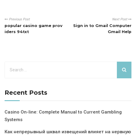
Previous Post
Next Post
popular casino game prov
Sign in to Gmail Computer
iders 94txt
Gmail Help
Recent Posts
Casino On-line: Complete Manual to Current Gambling
Systems
Как непрерывный шквал извещений влияет на нервную