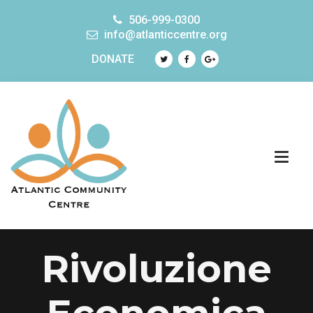
506-999-0300
info@atlanticcentre.org
DONATE
Rivoluzione