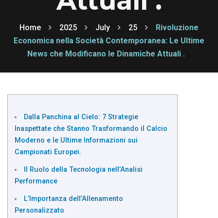
Attuali .
Home
2025
July
25
Rivoluzione
Economica nella Società Contemporanea: Le Ultime
News che Modificano le Dinamiche Attuali .
Dalla Panchina al Cielo: 7 Strategie
Inaspettate che Stanno Trasformando il Calcio
Moderno e le Ultime Informazioni sui
Campionati Europei.
Il Ruolo della Tecnologia nell’Analisi
Performance
L’Importanza dell’Allenamento
Personalizzato