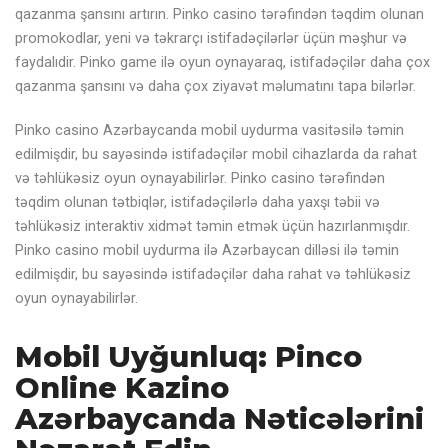
qazanma şansını artırın. Pinko casino tərəfindən təqdim olunan
promokodlar, yeni və təkrarçı istifadəçilərlər üçün məşhur və
faydalıdir. Pinko game ilə oyun oynayaraq, istifadəçilər daha çox
qazanma şansını və daha çox ziyavət məlumatını tapa bilərlər.
Pinko casino Azərbaycanda mobil uydurma vasitəsilə təmin
edilmişdir, bu sayəsində istifadəçilər mobil cihazlarda da rahat
və təhlükəsiz oyun oynayabilirlər. Pinko casino tərəfindən
təqdim olunan tətbiqlər, istifadəçilərlə daha yaxşı təbii və
təhlükəsiz interaktiv xidmət təmin etmək üçün hazırlanmışdır.
Pinko casino mobil uydurma ilə Azərbaycan dilləsi ilə təmin
edilmişdir, bu sayəsində istifadəçilər daha rahat və təhlükəsiz
oyun oynayabilirlər.
Mobil Uyğunluq: Pinco
Online Kazino
Azərbaycanda Nəticələrini