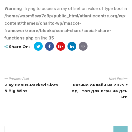
Warning
: Trying to access array offset on value of type bool in
/home/wxpm5svy7o9p/public_html/atlanticcentre.org/wp-
content/themes/charito-wp/mascot-
framework/core/blocks/social-share/social-share-
functions.php
on line
35
Share On:
Previous Post
Next Post
Play Bonus-Packed Slots
Казино онлайн на 2025 г
& Big Wins
од – топ для игры на ден
ьги