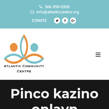
506-999-0300
info@atlanticcentre.org
DONATE
Pinco kazino