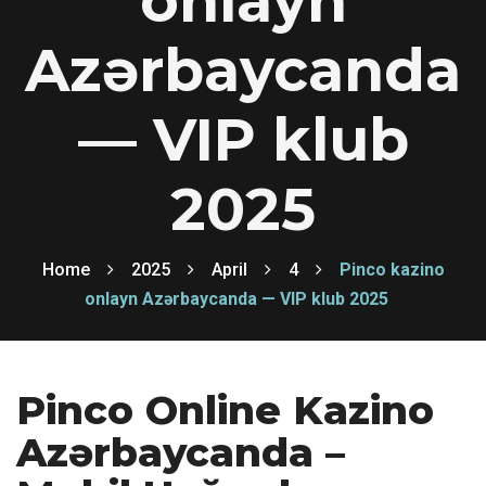
onlayn
Azərbaycanda
— VIP klub
2025
Home
2025
April
4
Pinco kazino
onlayn Azərbaycanda — VIP klub 2025
Pinco Online Kazino
Azərbaycanda –