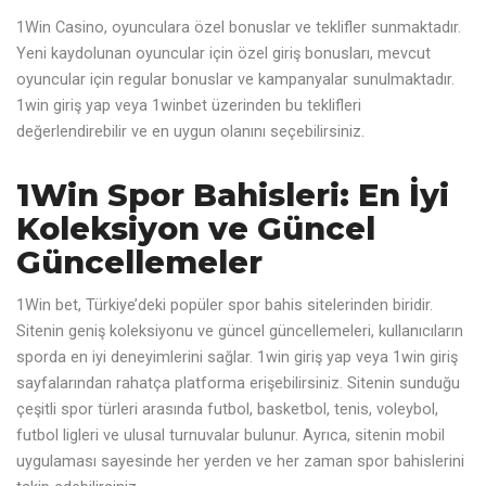
1Win Casino, oyunculara özel bonuslar ve teklifler sunmaktadır.
Yeni kaydolunan oyuncular için özel giriş bonusları, mevcut
oyuncular için regular bonuslar ve kampanyalar sunulmaktadır.
1win giriş yap veya 1winbet üzerinden bu teklifleri
değerlendirebilir ve en uygun olanını seçebilirsiniz.
1Win Spor Bahisleri: En İyi
Koleksiyon ve Güncel
Güncellemeler
1Win bet, Türkiye’deki popüler spor bahis sitelerinden biridir.
Sitenin geniş koleksiyonu ve güncel güncellemeleri, kullanıcıların
sporda en iyi deneyimlerini sağlar. 1win giriş yap veya 1win giriş
sayfalarından rahatça platforma erişebilirsiniz. Sitenin sunduğu
çeşitli spor türleri arasında futbol, basketbol, tenis, voleybol,
futbol ligleri ve ulusal turnuvalar bulunur. Ayrıca, sitenin mobil
uygulaması sayesinde her yerden ve her zaman spor bahislerini