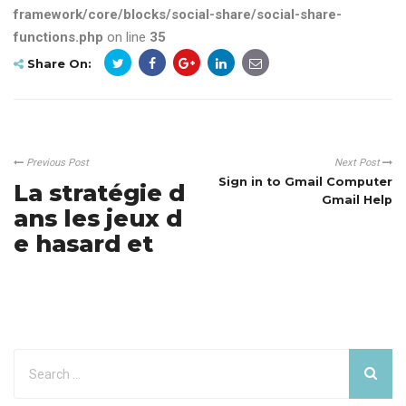
framework/core/blocks/social-share/social-share-
functions.php
on line
35
Share On:
Previous Post
Next Post
Sign in to Gmail Computer
La stratégie d
Gmail Help
ans les jeux d
e hasard et