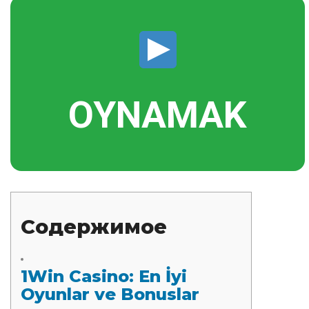
OYNAMAK
Содержимое
1Win Casino: En İyi
Oyunlar ve Bonuslar