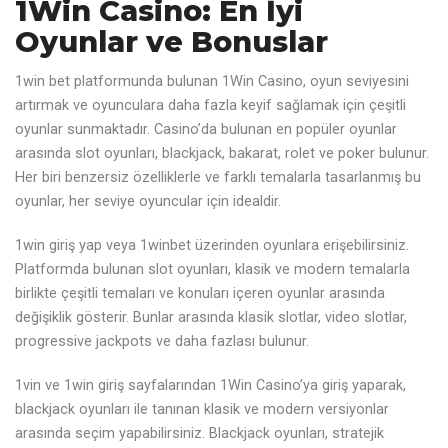
1Win Casino: En İyi
Oyunlar ve Bonuslar
1win bet platformunda bulunan 1Win Casino, oyun seviyesini
artırmak ve oyunculara daha fazla keyif sağlamak için çeşitli
oyunlar sunmaktadır. Casino’da bulunan en popüler oyunlar
arasında slot oyunları, blackjack, bakarat, rolet ve poker bulunur.
Her biri benzersiz özelliklerle ve farklı temalarla tasarlanmış bu
oyunlar, her seviye oyuncular için idealdir.
1win giriş yap veya 1winbet üzerinden oyunlara erişebilirsiniz.
Platformda bulunan slot oyunları, klasik ve modern temalarla
birlikte çeşitli temaları ve konuları içeren oyunlar arasında
değişiklik gösterir. Bunlar arasında klasik slotlar, video slotlar,
progressive jackpots ve daha fazlası bulunur.
1vin ve 1win giriş sayfalarından 1Win Casino’ya giriş yaparak,
blackjack oyunları ile tanınan klasik ve modern versiyonlar
arasında seçim yapabilirsiniz. Blackjack oyunları, stratejik