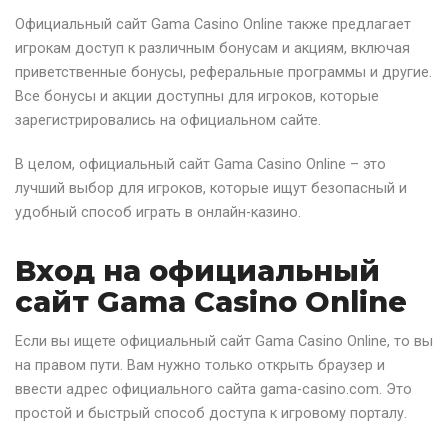
Официальный сайт Gama Casino Online также предлагает
игрокам доступ к различным бонусам и акциям, включая
приветственные бонусы, реферальные программы и другие.
Все бонусы и акции доступны для игроков, которые
зарегистрировались на официальном сайте.
В целом, официальный сайт Gama Casino Online – это
лучший выбор для игроков, которые ищут безопасный и
удобный способ играть в онлайн-казино.
Вход на официальный
сайт Gama Casino Online
Если вы ищете официальный сайт Gama Casino Online, то вы
на правом пути. Вам нужно только открыть браузер и
ввести адрес официального сайта gama-casino.com. Это
простой и быстрый способ доступа к игровому порталу.