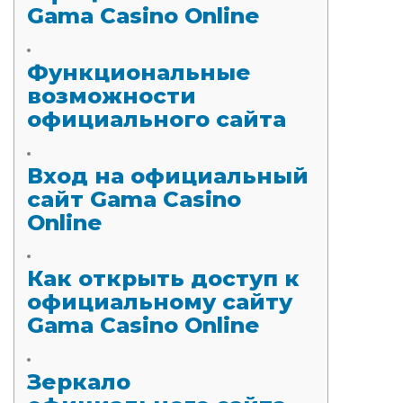
Gama Casino Online
Функциональные
возможности
официального сайта
Вход на официальный
сайт Gama Casino
Online
Как открыть доступ к
официальному сайту
Gama Casino Online
Зеркало