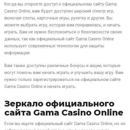
Когда вы откроете доступ к официальному сайту Gama
Casino Online, вам будет доступен широкий спектр игр,
включая слоты, карточные игры, рулетку и другие. Вы
можете выбрать игру, которая вам понравилась, и начать
играть. Вам не нужно беспокоиться о безопасности своих
данных, так как официальный сайт Gama Casino Online
использует современные технологии для защиты
информации.
Вам также доступны различные бонусы и акции, которые
могут помочь вам начать играть и улучшить вашу игру. Вам
нужно только зарегистрироваться на официальном сайте
Gama Casino Online и начать играть.
Зеркало официального
сайта Gama Casino Online
Если вы ищете официальный сайт Gama Casino Online, но он