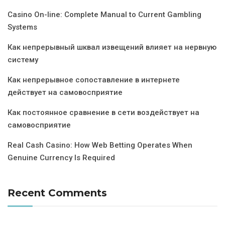
Casino On-line: Complete Manual to Current Gambling
Systems
Как непрерывный шквал извещений влияет на нервную
систему
Как непрерывное сопоставление в интернете
действует на самовосприятие
Как постоянное сравнение в сети воздействует на
самовосприятие
Real Cash Casino: How Web Betting Operates When
Genuine Currency Is Required
Recent Comments