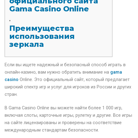
официального сайта
Gama Casino Online
Преимущества
использования
зеркала
Если вы ищете надежный и безопасный способ играть в
онлайн-казино, вам нужно обратить внимание на
gama
casino
Online. Это официальный сайт, который предлагает
широкий спектр игр и услуг для игроков из России и других
стран.
В Gama Casino Online вы можете найти более 1 000 игр,
включая слоты, карточные игры, рулетку и другие. Все игры
на сайте лицензированы и проверены на соответствие
международным стандартам безопасности.